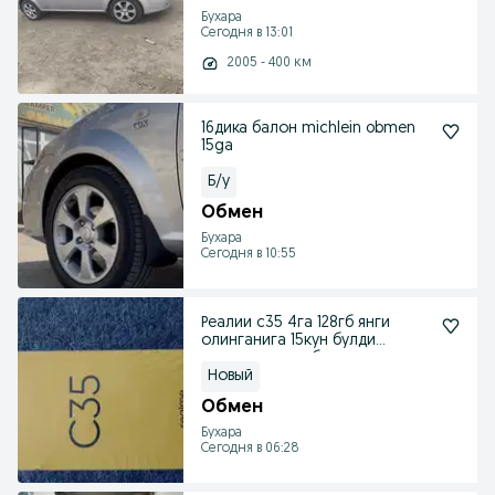
Бухара
Сегодня в 13:01
2005 - 400 км
16дика балон michlein obmen
15ga
Б/у
Обмен
Бухара
Сегодня в 10:55
Реалии с35 4га 128гб янги
олинганига 15кун булди
рассиядан олиб келинд
Новый
Обмен
Бухара
Сегодня в 06:28