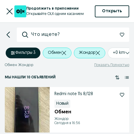
Продолжить в приложении
Открыть
Открывайте OLX одним касанием
Что ищете?
Фильтры
·
3
Обмен
Жондор
+0 km
Обмен Жондор
Показать Полностью
МЫ НАШЛИ 10 ОБЪЯВЛЕНИЙ
Redmi note 11s 8/128
Новый
Обмен
Жондор
Сегодня в 16:56