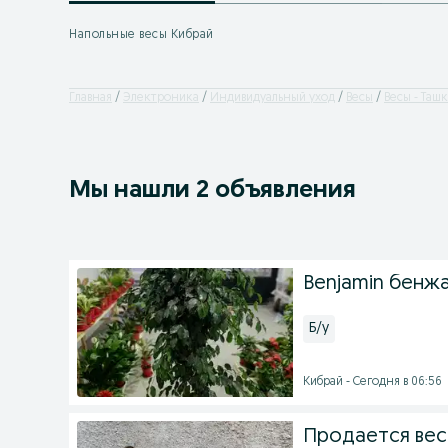
Напольные весы Кибрай
Главная
Электроника
Индивидуальный уход
Весы
Весы - Таш
Мы нашли 2 объявления
Benjamin бенж
Б/у
Кибрай - Сегодня в 06:56
Продается вес