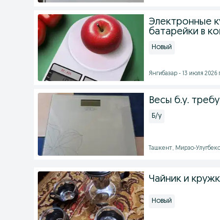
Электронные ку
батарейки в к
Новый
Янгибазар - 13 июля 2026 г
Весы б.у. треб
Б/у
Ташкент, Мирзо-Улугбекск
Чайник и круж
Новый