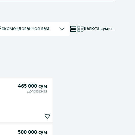
Рекомендованное вам
Валюта
:
сум
у.е.
465 000 сум
Договорная
500 000 сум