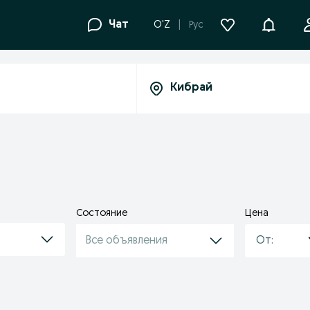
Уведомле
Чат
O'Z
Рус
Состояние
Цена
Все объявления