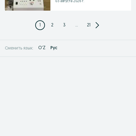
03 августа 2026 г.
1
2
3
...
21
O'Z
Рус
Сменить язык: