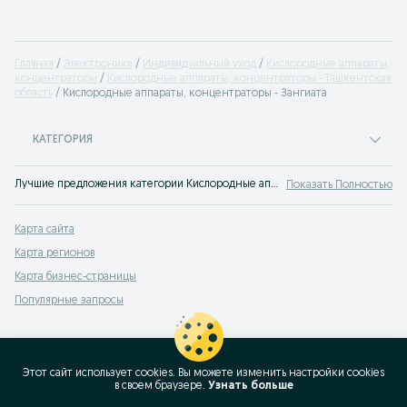
Главная
Электроника
Индивидуальный уход
Кислородные аппараты,
концентраторы
Кислородные аппараты, концентраторы - Ташкентская
область
Кислородные аппараты, концентраторы - Зангиата
КАТЕГОРИЯ
Лучшие предложения категории Кислородные аппараты, концентраторы Зангиата. Большой выбор товаров и услуг по выгодным ценам на OLX! Множество предложений на OLX.uz!
Показать Полностью
Карта сайта
Карта регионов
Карта бизнес-страницы
Популярные запросы
Этот сайт использует cookies. Вы можете изменить настройки cookies
в своeм браузере.
Узнать больше