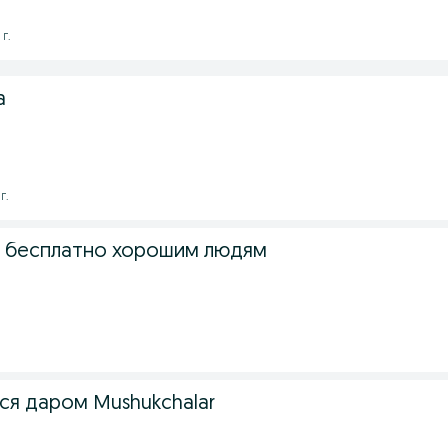
 г.
a
г.
 бесплатно хорошим людям
ся даром Mushukchalar