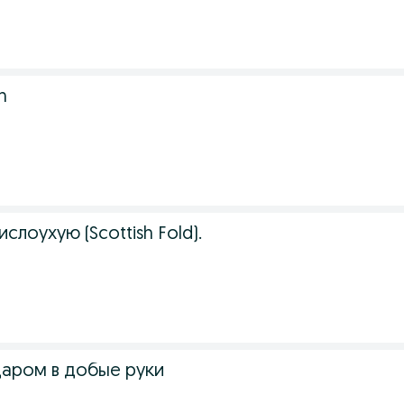
n
слоухую (Scottish Fold).
аром в добые руки