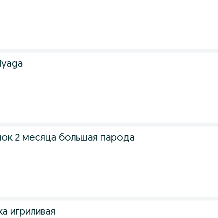
iyaga
ок 2 месяца большая парода
ка игриливая