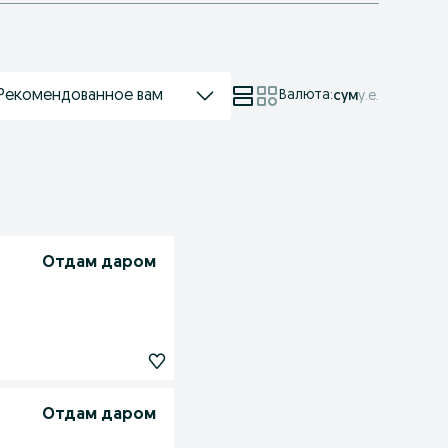
Рекомендованное вам
Валюта
:
сум
у.е.
Отдам даром
Отдам даром