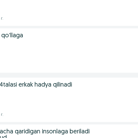
 г.
 qoʻllaga
4talasi erkak hadya qilinadi
 г.
acha qaridigan insonlaga beriladi