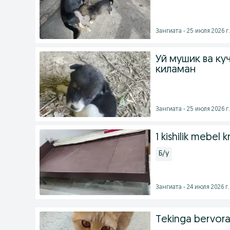
Зангиата - 25 июля 2026 г.
Уй мушик ва ку
киламан
Зангиата - 25 июля 2026 г.
1 kishilik mebel 
Б/у
Зангиата - 24 июля 2026 г.
Tekinga bervor