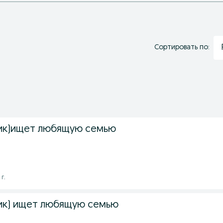
Сортировать по:
ик)ищет любящую семью
 г.
ик) ищет любящую семью