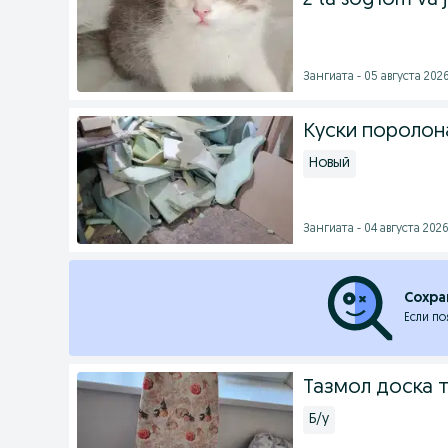
2 ta sog‘lom va 
Зангиата - 05 августа 2026
Куски поролон
Новый
Зангиата - 04 августа 2026
Сохра
Если по
Тазмол доска 
Б/у