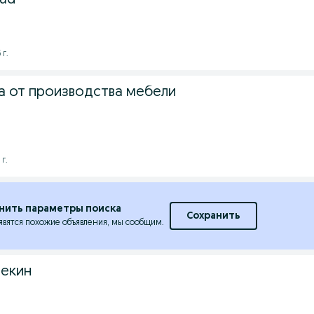
jud
 г.
а от производства мебели
 г.
нить параметры поиска
Сохранить
явятся похожие объявления, мы сообщим.
текин