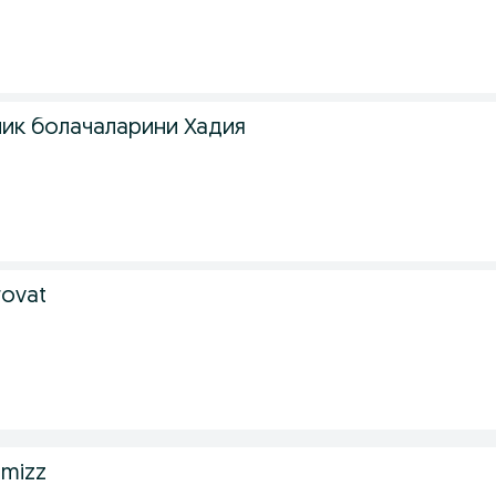
чик болачаларини Хадия
krovat
amizz