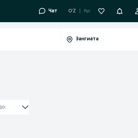
Уведомле
Чат
O'Z
Рус