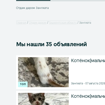
Отдам даром Зангиата
Главная
Отдам даром
Ташкентская область
Зангиата
Мы нашли 35 объявлений
Котёнок(мальч
Зангиата - 07 августа 2026
Котёнок(мальч