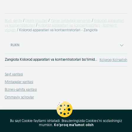
Bosh sahifa
Elektr jihozlari
Yakka tartibdagi parvarish
Kislorod apparatlari
va kontsentratorlari
Kislorod apparatlari va kontsentratorlari - Toshkent
viloyati
Kislorod apparatlari va kontsentratorlari - Zangiota
RUKN
Zangiota Kislorod apparatlari va kontsentratorlari bo'limida eng yaxshi takliflar. OLXda hamyonbop narxlarda mahsulot va xizmatlarning katta tanlovi! OLX.uz da ko'plab takliflar!
Ko‘proq Ko‘rsatish
Sayt xaritasi
Mintaqalar xaritasi
Biznes-sahifa xaritasi
Ommaviy so‘rovlar
Bu sayt Cookie fayllarni ishlatadi. Brauzeringizda Cookies'ni sozlashingiz
mumkin.
Ko'proq ma'lumot olish