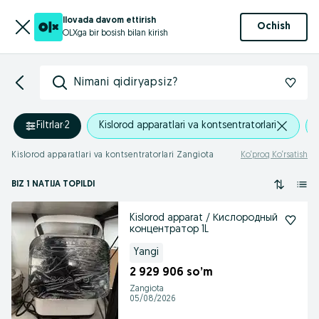
Ilovada davom ettirish
Ochish
OLXga bir bosish bilan kirish
Nimani qidiryapsiz?
Filtrlar
·
2
Kislorod apparatlari va kontsentratorlari
Kislorod apparatlari va kontsentratorlari Zangiota
Ko‘proq Ko‘rsatish
BIZ 1 NATIJA TOPILDI
Kislorod apparat / Кислородный
концентратор 1L
Yangi
2 929 906 so’m
Zangiota
05/08/2026