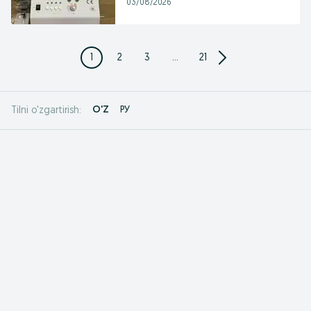
03/08/2026
1
2
3
...
21
O'Z
РУ
Tilni o'zgartirish: