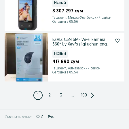
Новый
3 307 297 сум
Ташкент, Мирзо-Улугбекский район
Сегодня в 05:56
EZVIZ C6N 5MP Wi-Fi kamera
360° Uy Xavfsizligi uchun eng
yaxshi yechim
Новый
417 890 сум
Ташкент, Алмазарский район
Сегодня в 05:54
1
2
3
...
100
O'Z
Рус
Сменить язык: