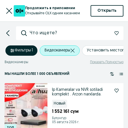
Продолжить в приложении
Открыть
Открывайте OLX одним касанием
Что ищете?
Фильтры
·
1
Видеокамеры
Установить местопо
Видеокамеры
Показать Полностью
МЫ НАШЛИ
БОЛЕЕ
1 000 ОБЪЯВЛЕНИЙ
Ip Kameralar va NVR sotiladi
komplekt . Arzon narxlarda.
Новый
1 552 161 сум
Булунгур
05 августа 2026 г.