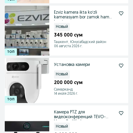
Ezviz kamera ikta koʻzli
kamerasyam bor zamok ham
bor Акци
Новый
345 000 сум
Ташкент, Юнусабадский район
06 августа 2026 г.
Установка камери
Новый
200 000 сум
Самарканд
14 июля 2026 г.
Камера PTZ для
видеоконференций TEVO-
Vmax BarWireless
Новый