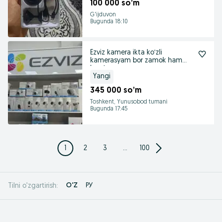
100 000 so’m
G'ijduvon
Bugunda 18:10
Ezviz kamera ikta koʻzli
kamerasyam bor zamok ham
bor Акци
Yangi
345 000 so’m
Toshkent, Yunusobod tumani
Bugunda 17:45
1
2
3
...
100
O'Z
РУ
Tilni o'zgartirish: