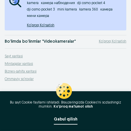
kamera
камера наблюдения
dji osmo pocket 4
dji osmo pocket 3
mini kamera
kamera 360
камера
мини камера
Ko‘proq Ko‘rsatish
Bo‘limda bo‘linmlar "Videokameralar"
Ko‘proq Ko‘rsatish
Aiptek
,
Canon
,
DXG
,
Direc
,
Elmo
,
Espada
,
Explay
,
Flip Video
,
Genius
,
Hitachi
,
iSpa
Sayt xaritasi
Raqamli videokameralarning keng turdagi assortimenti OLX.uzda. Videokameralar s
Mintaqalar xaritasi
Biznes-sahifa xaritasi
Ommaviy so‘rovlar
Bu sayt Cookie fayllarni ishlatadi. Brauzeringizda Cookies'ni sozlashingiz
mumkin.
Ko'proq ma'lumot olish
Qabul qilish