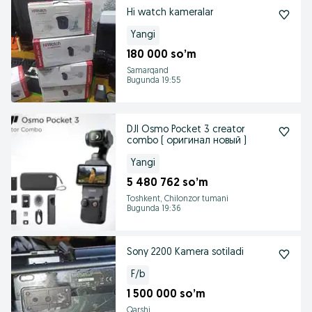
Hi watch kameralar
Yangi
180 000 so’m
Samarqand
Bugunda 19:55
DJI Osmo Pocket 3 creator
combo ( оригинал новый )
Yangi
5 480 762 so’m
Toshkent, Chilonzor tumani
Bugunda 19:36
Sony 2200 Kamera sotiladi
F/b
1 500 000 so’m
Qarshi