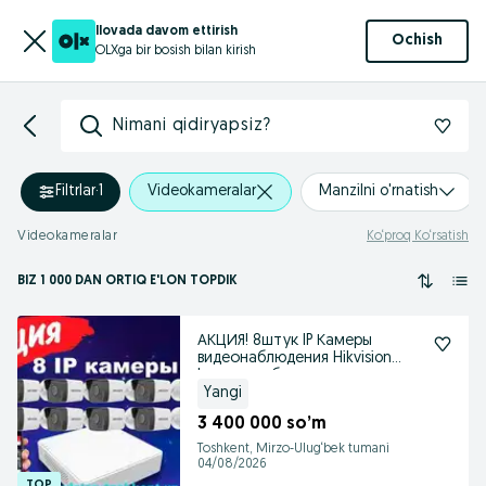
Ilovada davom ettirish
Ochish
OLXga bir bosish bilan kirish
Nimani qidiryapsiz?
Filtrlar
·
1
Videokameralar
Manzilni o'rnatish
Videokameralar
Ko‘proq Ko‘rsatish
BIZ 1 000
DAN ORTIQ
E'LON TOPDIK
АКЦИЯ! 8штук IP Камеры
видеонаблюдения Hikvision
kamera наблюдения
Yangi
3 400 000 so’m
Toshkent, Mirzo-Ulug‘bek tumani
04/08/2026