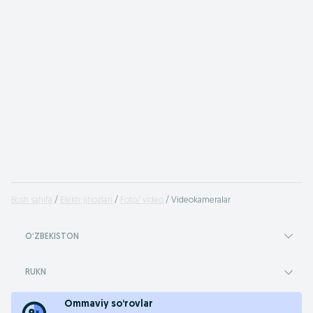
Bosh sahifa
Elektr jihozlari
Foto/ video
Videokameralar
OʻZBEKISTON
RUKN
Ommaviy so‘rovlar