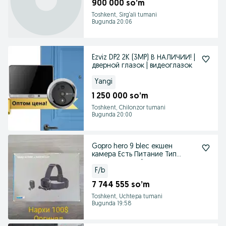
900 000 so’m
Toshkent, Sirg‘ali tumani
Bugunda 20:06
Ezviz DP2 2K (3MP) В НАЛИЧИИ! |
дверной глазок | видеоглазок
Yangi
1 250 000 so’m
Toshkent, Chilonzor tumani
Bugunda 20:00
Gopro hero 9 blec екшен
камера Есть Питание Тип
аккумулятора L
F/b
7 744 555 so’m
Toshkent, Uchtepa tumani
Bugunda 19:58