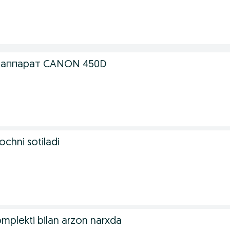
оаппарат CANON 450D
chni sotiladi
mplekti bilan arzon narxda