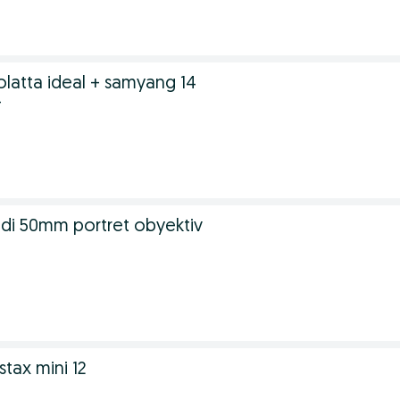
olatta ideal + samyang 14
4
ladi 50mm portret obyektiv
tax mini 12