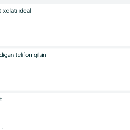
xolati ideal
.
digan telifon qilsin
t
г.