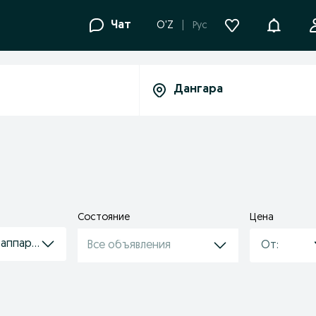
Уведомле
Чат
O'Z
Рус
Состояние
Цена
аппараты
Все объявления