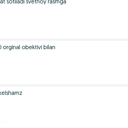
t sotiladi svetnoy rasmga
orginal obektivi bilan
kelshamz
.