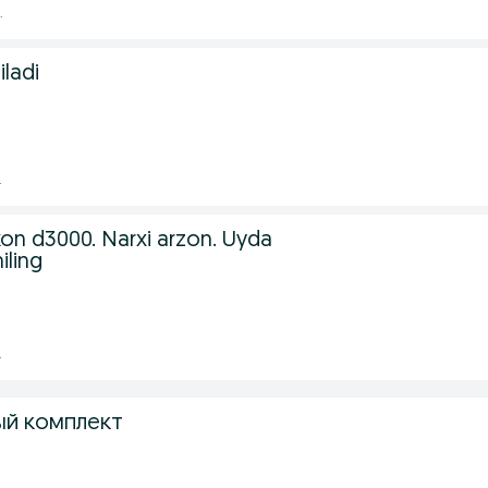
.
ladi
.
on d3000. Narxi arzon. Uyda
iling
.
ый комплект