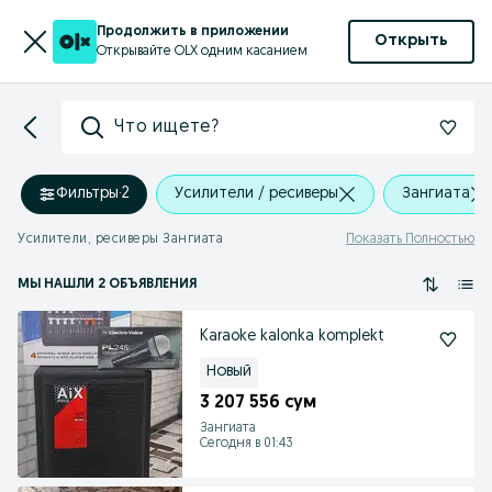
Продолжить в приложении
Открыть
Открывайте OLX одним касанием
Что ищете?
Фильтры
·
2
Усилители / ресиверы
Зангиата
Усилители, ресиверы Зангиата
Показать Полностью
МЫ НАШЛИ 2 ОБЪЯВЛЕНИЯ
Karaoke kalonka komplekt
Новый
3 207 556 сум
Зангиата
Сегодня в 01:43