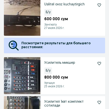
Usilitel ovoz kuchaytirgich
Б/у
600 000 сум
Зангиата
27 июля 2026 г.
Посмотрите результаты для большего
расстояния:
Усилитель микшер
Б/у
800 000 сум
Уртааул
25 июля 2026 г.
Усилител 1квт комплект
сотилади