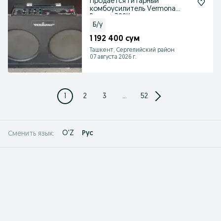
Продается гитарный
комбоусилитель Vermona
Regent 300K
Б/у
1 192 400 сум
Ташкент, Сергелийский район
07 августа 2026 г.
1
2
3
...
52
O'Z
Рус
Сменить язык: