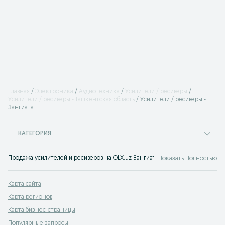
Главная
Электроника
Аудиотехника
Усилители / ресиверы
Усилители / ресиверы - Ташкентская область
Усилители / ресиверы -
Зангиата
КАТЕГОРИЯ
Продажа усилителей и ресиверов на OLX.uz Зангиата — лучший выбор аудио
Показать Полностью
Карта сайта
Карта регионов
Карта бизнес-страницы
Популярные запросы