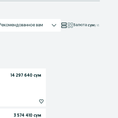
Рекомендованное вам
Валюта
:
сум
у.е.
14 297 640 сум
3 574 410 сум