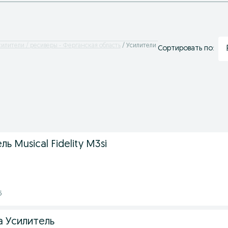
силители / ресиверы - Ферганская область
Усилители
Сортировать по:
 Musical Fidelity M3si
5
а Усилитель