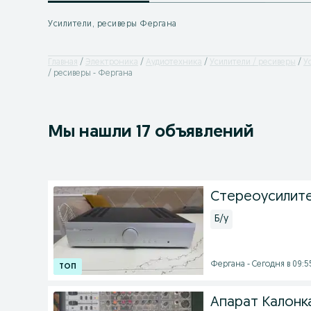
Усилители, ресиверы Фергана
Главная
Электроника
Аудиотехника
Усилители / ресиверы
У
/ ресиверы - Фергана
Мы нашли 17 объявлений
Стереоусилитель
Б/у
Фергана - Сегодня в 09:5
Апарат Калонк