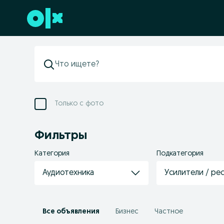
Перейти к нижнему колонтитулу
Только с фото
Фильтры
Категория
Подкатегория
Аудиотехника
Усилители / ре
Все объявления
Бизнес
Частное