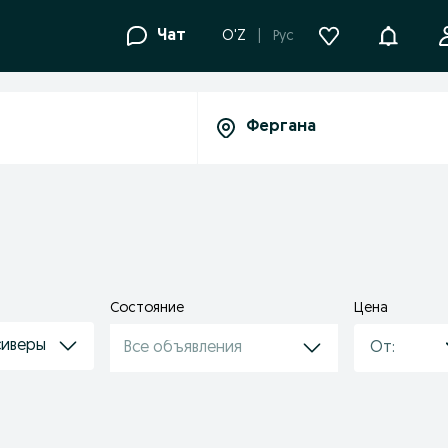
Уведомле
Чат
O'Z
Рус
Состояние
Цена
сиверы
Все объявления