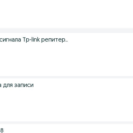
сигнала Tp-link репитер..
а для записи
18