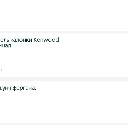
ель калонки Kenwood
инал
г.
.унч фергана.