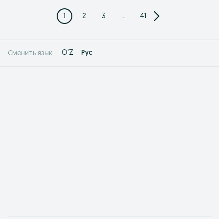
1
2
3
...
41
O'Z
Рус
Сменить язык: