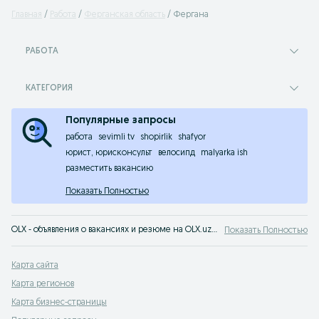
Главная
Работа
Ферганская область
Фергана
РАБОТА
КАТЕГОРИЯ
Популярные запросы
работа
sevimli tv
shopirlik
shafyor
юрист, юрисконсульт
велосипд
malyarka ish
разместить вакансию
Показать Полностью
OLX - объявления о вакансиях и резюме на OLX.uz. Пора найти работу - тысячи работодателей Фергана ищут вас!
Показать Полностью
Карта сайта
Карта регионов
Карта бизнес-страницы