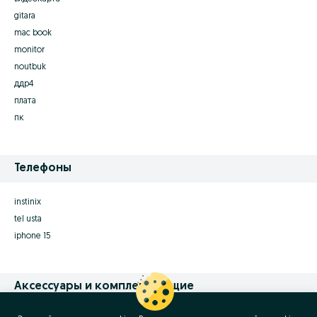
gitara
mac book
monitor
noutbuk
ддр4
плата
пк
Телефоны
instinix
tel usta
iphone 15
Аксессуары и комплектующие