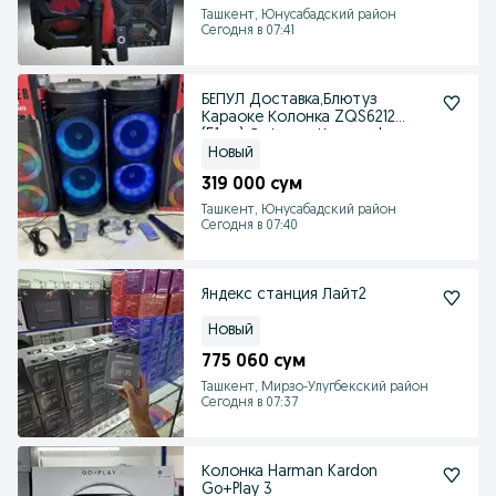
Ташкент, Юнусабадский район
Сегодня в 07:41
БЕПУЛ Доставка,Блютуз
Караоке Колонка ZQS6212
(51см) Сифатли Калонка!.
Новый
319 000 сум
Ташкент, Юнусабадский район
Сегодня в 07:40
Яндекс станция Лайт2
Новый
775 060 сум
Ташкент, Мирзо-Улугбекский район
Сегодня в 07:37
Колонка Harman Kardon
Go+Play 3