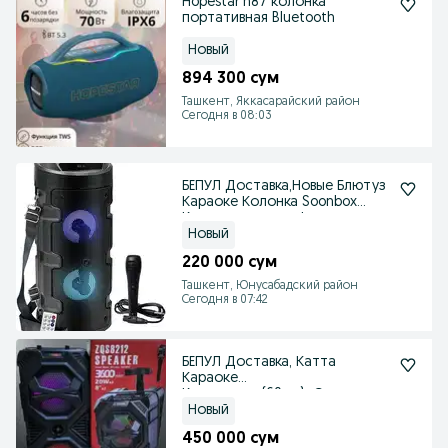
Hopestar h87 колонка
портативная Bluetooth
Новый
894 300 сум
Ташкент, Яккасарайский район
Сегодня в 08:03
БЕПУЛ Доставка,Новые Блютуз
Караоке Колонка Soonbox
Колонка + микрофон
Новый
220 000 сум
Ташкент, Юнусабадский район
Сегодня в 07:42
БЕПУЛ Доставка, Катта
Караоке
Колонкалар(60см)+Симсиз
Микрофон.
Новый
450 000 сум