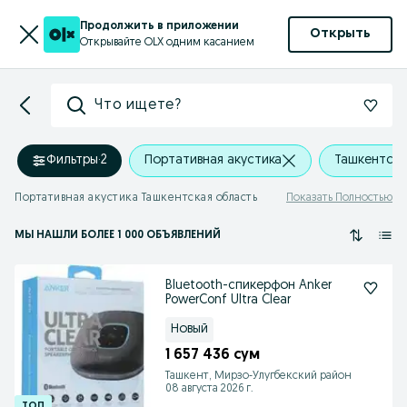
Продолжить в приложении
Открыть
Открывайте OLX одним касанием
Что ищете?
Фильтры
·
2
Портативная акустика
Ташкентска
Портативная акустика Ташкентская область
Показать Полностью
МЫ НАШЛИ
БОЛЕЕ
1 000 ОБЪЯВЛЕНИЙ
Bluetooth-спикерфон Anker
PowerConf Ultra Clear
Новый
1 657 436 сум
Ташкент, Мирзо-Улугбекский район
08 августа 2026 г.