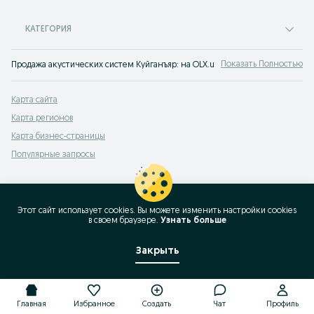
КАТЕГОРИЯ
Показать Полностью
Продажа акустических систем Куйганъяр: на OLX.uz выгодно продавать или 
Карта сайта
Карта регионов
Карта бизнес-страницы
Популярные запросы
Этот сайт использует cookies. Вы можете изменить настройки cookies
в своeм браузере.
Узнать больше
Закрыть
Главная
Избранное
Создать
Чат
Профиль