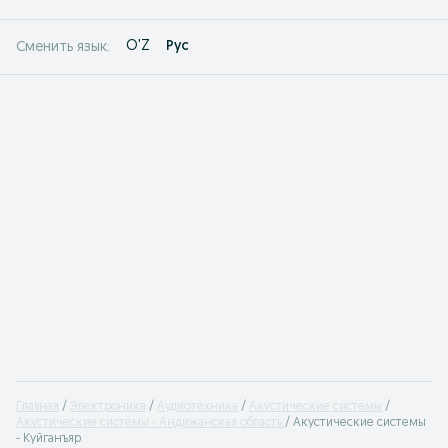
O'Z
Рус
Сменить язык:
Главная
Электроника
Аудиотехника
Акустические системы
Акустические системы - Андижанская область
Акустические системы
- Куйганъяр