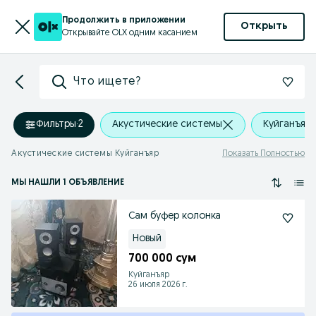
Продолжить в приложении
Открыть
Открывайте OLX одним касанием
Что ищете?
Фильтры
·
2
Акустические системы
Куйганъяр
Акустические системы Куйганъяр
Показать Полностью
МЫ НАШЛИ 1 ОБЪЯВЛЕНИЕ
Сам буфер колонка
Новый
700 000 сум
Куйганъяр
26 июля 2026 г.