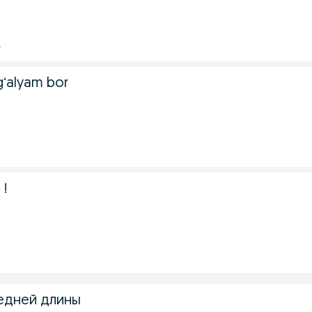
.
gʻalyam bor
.
 !
едней длины