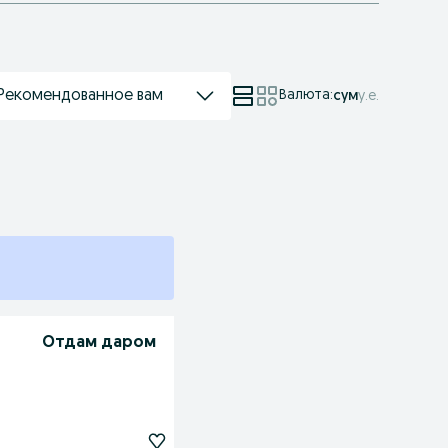
Рекомендованное вам
Валюта
:
сум
у.е.
Отдам даром