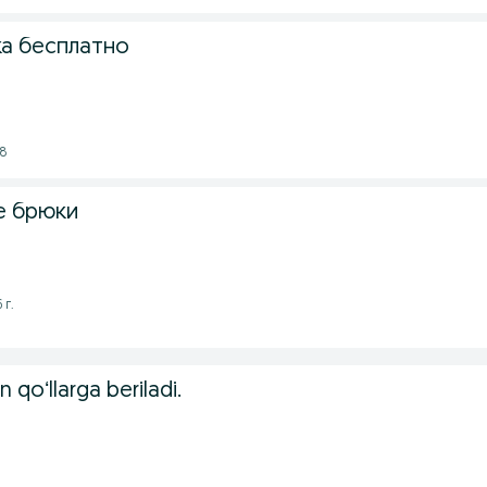
а бесплатно
28
е брюки
 г.
qoʻllarga beriladi.