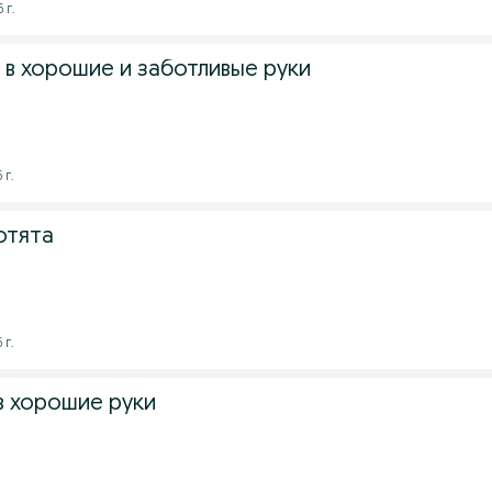
 г.
 в хорошие и заботливые руки
 г.
отята
 г.
в хорошие руки