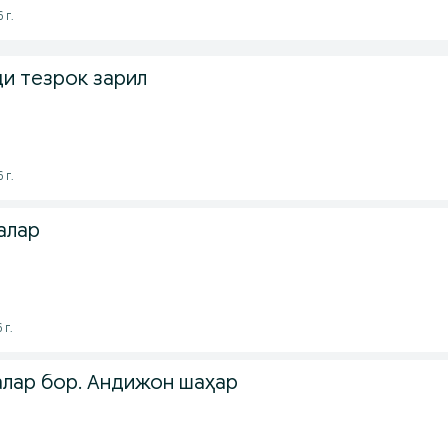
 г.
ди тезрок зарил
 г.
алар
 г.
алар бор. Андижон шаҳар