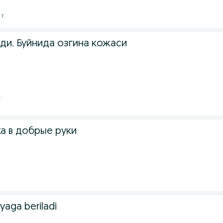
г.
ди. Буйнида озгина кожаси
.
а в добрые руки
.
yaga beriladi