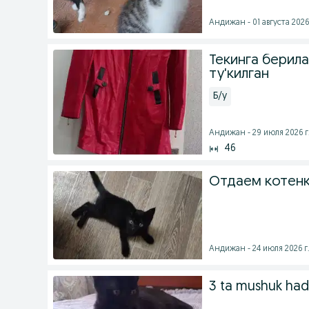
Андижан - 01 августа 2026 
Текинга берила
ту'килган
Б/у
Андижан - 29 июля 2026 г
46
Отдаем котенк
Андижан - 24 июля 2026 г
3 ta mushuk had