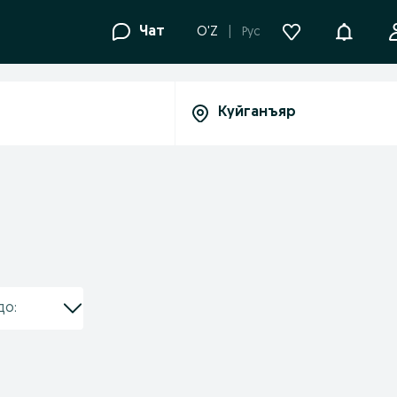
Уведомле
Чат
O'Z
Рус