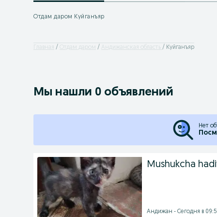
Отдам даром Куйганъяр
Главная
Отдам даром
Андижанская область
Куйганъяр
Мы нашли 0 объявлений
Нет об
Посм
Mushukcha hadiy
Андижан - Сегодня в 09: