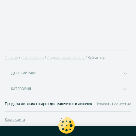
Главная
Детский мир
Андижанская область
Куйганъяр
ДЕТСКИЙ МИР
КАТЕГОРИЯ
Продажа детских товаров для мальчиков и девочек на доске объявлений OLX
Показать Полностью
Карта сайта
Карта регионов
Карта бизнес-страницы