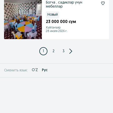
Богча , садиклар учун
мебеллар
Новый
23 000 000 сум
Куйганъяр
28 июля 2026 г.
1
2
3
O'Z
Рус
Сменить язык: