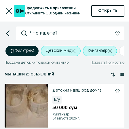
Продолжить в приложении
Открыть
Открывайте OLX одним касанием
Что ищете?
Фильтры
·
2
Детский мир
Куйганъяр
+0
Продажа детских товаров Куйганъяр
Показать Полностью
МЫ НАШЛИ 25 ОБЪЯВЛЕНИЙ
Детский идиш род домга
Б/у
50 000 сум
Куйганъяр
04 августа 2026 г.