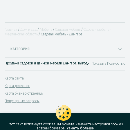
Главная
Дом и сад
Мебель
Садовая мебель
Садовая мебель -
Ферганская область
Садовая мебель - Дангара
КАТЕГОРИЯ
Продажа садовой и дачной мебели Дангара. Выгодные предложения купить ме
Показать Полностью
Карта сайта
Карта регионов
Карта бизнес-страницы
Популярные запросы
Этот сайт использует cookies. Вы можете изменить настройки cookies
в своeм браузере.
Узнать больше