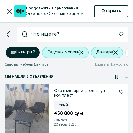
Продолжить в приложении
Открыть
Открывайте OLX одним касанием
Что ищете?
Фильтры
·
2
Садовая мебель
Дангара
+
Садовая мебель Дангара
Показать Полностью
МЫ НАШЛИ 2 ОБЪЯВЛЕНИЯ
Охотникларни стол стул
комплект
Новый
450 000 сум
Дангара
28 июля 2026 г.