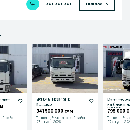
xxx xxx xxx
показать
е
зовоз
«ISUZU» NQR90L-K
Изотермич
Водовоз
на базе ша
ум
NQR90L-L с
841 500 000 сум
795 000 0
кий район
Ташкент, Чиланзарский район
Ташкент, Чил
07 августа 2026 г.
07 августа 202