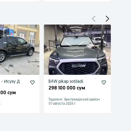
 - Исузу Д
BAW pikap sotiladi.
nissa
298 100 000 сум
119 
000 сум
Ташкент, Бектемирский район
Чирчи
.
07 августа 2026 г.
Сегодн