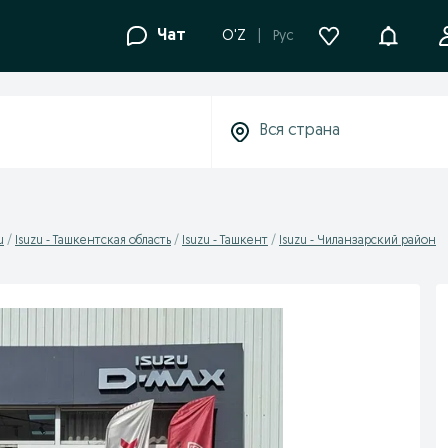
Уведомле
Чат
O'Z
Рус
u
Isuzu - Ташкентская область
Isuzu - Ташкент
Isuzu - Чиланзарский район