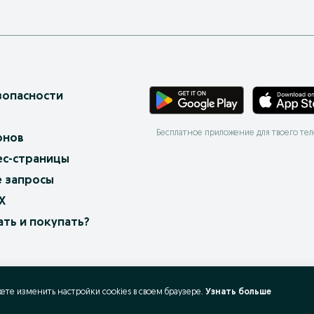
зопасности
Бесплатное приложение для твоего те
онов
ес-страницы
 запросы
X
ать и покупать?
жете изменить настройки cookies в своeм браузере.
Узнать больше