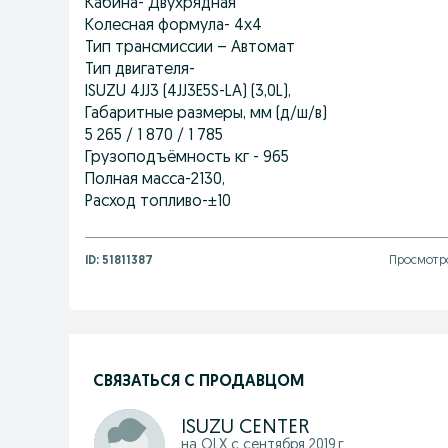
Кабина- Двухрядная
Колесная формула- 4х4
Тип трансмиссии – Автомат
Тип двигателя-
ISUZU 4JJ3 (4JJ3E5S-LA) (3,0L),
Габаритные размеры, мм (д/ш/в)
5 265 / 1 870 / 1 785
Грузоподъёмность кг - 965
Полная масса-2130,
Расход топливо-±10
ID:
51811387
Просмотро
СВЯЗАТЬСЯ С ПРОДАВЦОМ
ISUZU CENTER
на OLX с
сентября 2019 г.