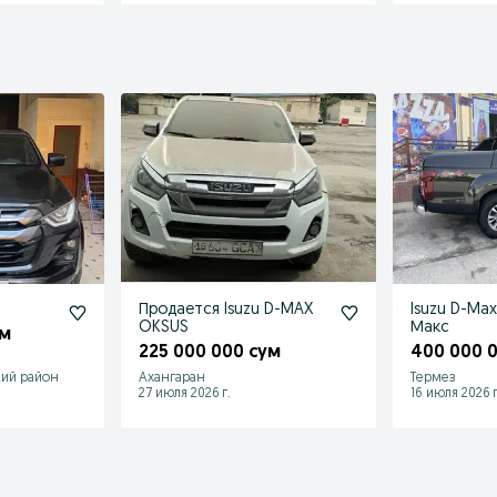
Продается Isuzu D-MAX
Isuzu D-Max
OKSUS
Макс
ум
225 000 000 сум
400 000 
кий район
Ахангаран
Термез
27 июля 2026 г.
16 июля 2026 г