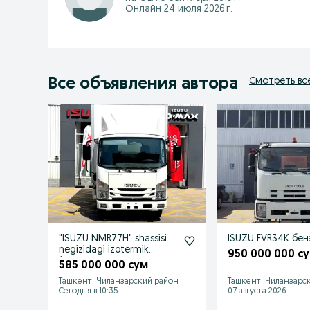
Онлайн 24 июля 2026 г.
Все объявления автора
Смотреть вс
"ISUZU NMR77H" shassisi
ISUZU FVR34K бен
negizidagi izotermik
950 000 000 с
furgon
585 000 000 сум
Ташкент, Чиланзарский район
Ташкент, Чиланзарс
Сегодня в 10:35
07 августа 2026 г.