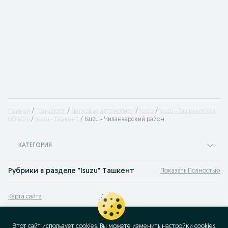
Главная
Транспорт
Легковые автомобили
Isuzu
Isuzu - Ташкентская
область
Isuzu - Ташкент
Isuzu - Чиланзарский район
КАТЕГОРИЯ
Рубрики в разделе "Isuzu" Ташкент
Показать Полностью
D-Max Irbis
,
D-Max Oksus
,
D-Max Sahar
,
Другая
Карта сайта
Карта регионов
Карта бизнес-страницы
Этот сайт использует cookies. Вы можете изменить настройки cookies