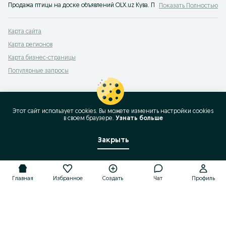
Продажа птицы на доске объявлений OLX.uz Кува. Покупайте птенцов на OLX 
Показать Полностью
Карта сайта
Карта регионов
Карта бизнес-страницы
Популярные запросы
Этот сайт использует cookies. Вы можете изменить настройки cookies
в своeм браузере.
Узнать больше
Закрыть
Главная
Избранное
Создать
Чат
Профиль