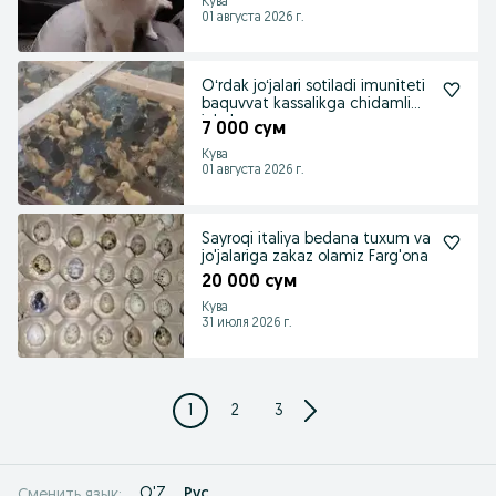
Кува
01 августа 2026 г.
Oʻrdak joʻjalari sotiladi imuniteti
baquvvat kassalikga chidamli
inkub
7 000 сум
Кува
01 августа 2026 г.
Sayroqi italiya bedana tuxum va
jo'jalariga zakaz olamiz Farg'ona
20 000 сум
Кува
31 июля 2026 г.
1
2
3
O'Z
Рус
Сменить язык: