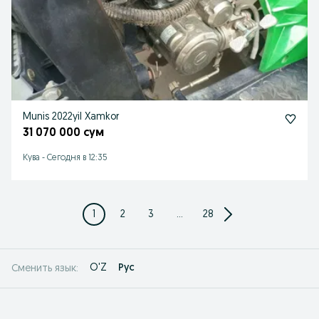
Munis 2022yil Xamkor
31 070 000 сум
Кува
-
Сегодня в 12:35
1
2
3
...
28
O'Z
Рус
Сменить язык: