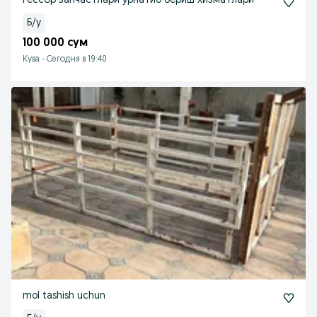
Рессор запчастлари у́рнатиб бериш хизматлари
Б/у
100 000 сум
Кува
-
Сегодня в 19:40
mol tashish uchun