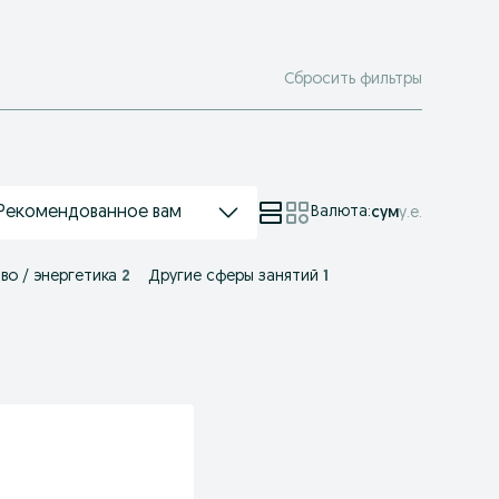
Сбросить фильтры
Рекомендованное вам
Валюта
:
сум
у.е.
во / энергетика
2
Другие сферы занятий
1