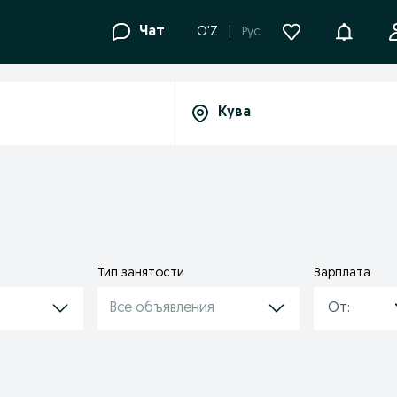
Уведомле
Чат
O'Z
Рус
Тип занятости
Зарплата
Все объявления