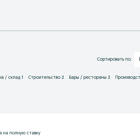
Сортировать по:
ка / склад
1
Строительство
2
Бары / рестораны
2
Производст
а на полную ставку