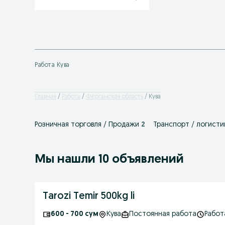
Работа Кува
Главная
Работа
Ферганская область
Кува
Розничная торговля / Продажи
2
Транспорт / логисти
Мы нашли 10 объявлений
Tarozi Temir 500kg li
600 - 700 сум
Кува
Постоянная работа
Работ