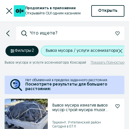
Продолжить в приложении
Открыть
Открывайте OLX одним касанием
Что ищете?
Фильтры
·
2
Вывоз мусора / услуги ассенизатора
Вывоз мусора и услуги ассенизатора Коксарай
Показать Полностью
Нет объявлений в пределах заданного расстояния.
Посмотрите результаты для большего
расстояния:
Вывоз мусира изматив вывоз
мусор строй мусира musor
musir musr musur
Ташкент, Учтепинский район
Сегодня в 07:11