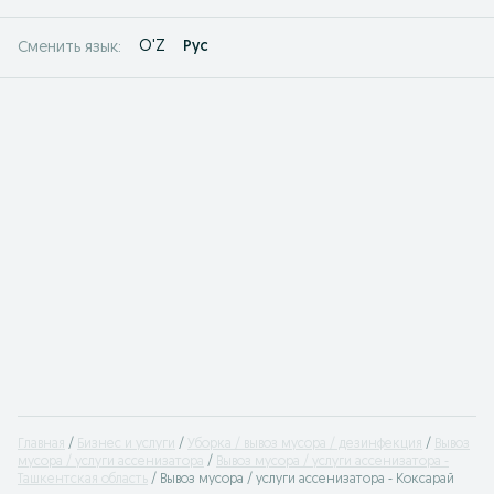
O'Z
Рус
Сменить язык:
Главная
Бизнес и услуги
Уборка / вывоз мусора / дезинфекция
Вывоз
мусора / услуги ассенизатора
Вывоз мусора / услуги ассенизатора -
Ташкентская область
Вывоз мусора / услуги ассенизатора - Коксарай