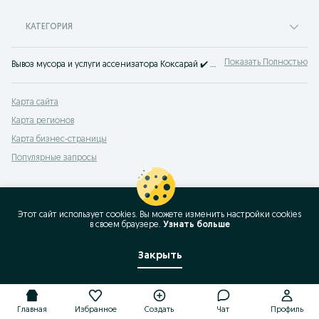
КАТЕГОРИЯ
Показать Полностью
Вывоз мусора и услуги ассенизатора Коксарай ✔️ Большой выбор компаний, доступные цены ☝ Заказать машину для вывоза мусора недорого на OLX.uz!
Карта сайта
Карта регионов
Карта бизнес-страницы
Популярные запросы
Этот сайт использует cookies. Вы можете изменить настройки cookies
в своeм браузере.
Узнать больше
Закрыть
Главная
Избранное
Создать
Чат
Профиль