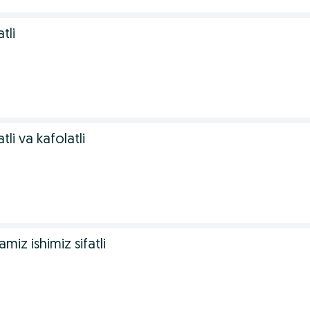
tli
atli va kafolatli
lamiz ishimiz sifatli