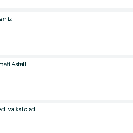
ilamiz
mati Asfalt
atli va kafolatli