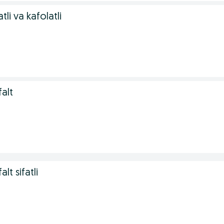
atli va kafolatli
falt
lt sifatli