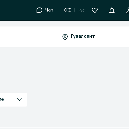
Уведомле
Чат
O'Z
Рус
ие