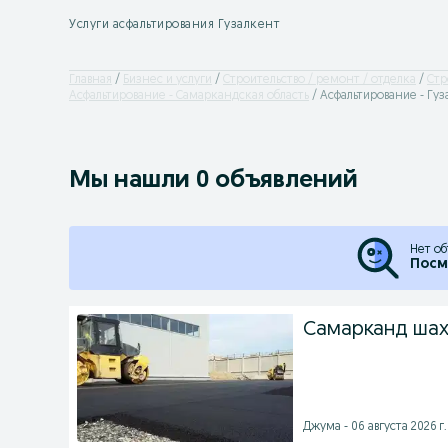
Услуги асфальтирования Гузалкент
Главная
Бизнес и услуги
Строительство / ремонт / отделка
Cтр
Асфальтирование - Самаркандская область
Асфальтирование - Гу
Мы нашли 0 объявлений
Нет об
Посм
Самарканд шах
Джума - 06 августа 2026 г.