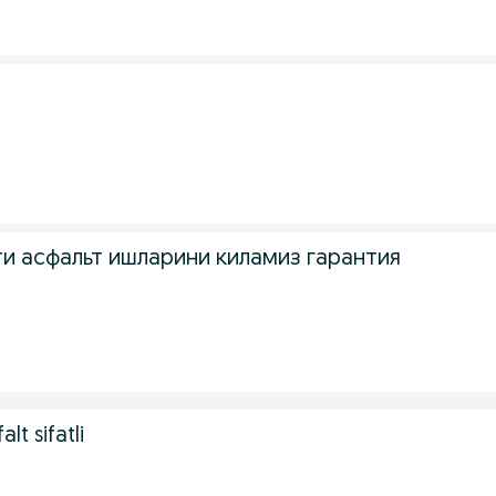
и асфальт ишларини киламиз гарантия
lt sifatli