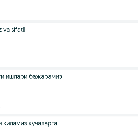
 va sifatli
ти ишлари бажарамиз
2
 киламиз кучаларга