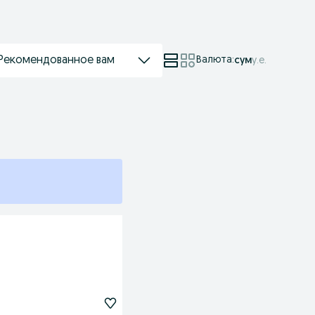
Рекомендованное вам
Валюта
:
сум
у.е.