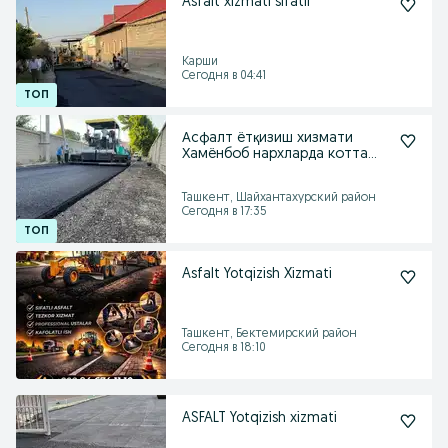
Asfalt xizmati sifatli
Карши
Сегодня в 04:41
Асфалт ётқизиш хизмати
Хамёнбоб нархларда котта
кичик
Ташкент, Шайхантахурский район
Сегодня в 17:35
Asfalt Yotqizish Xizmati
Ташкент, Бектемирский район
Сегодня в 18:10
ASFALT Yotqizish xizmati