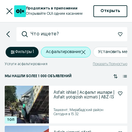
Продолжить в приложении
Открыть
Открывайте OLX одним касанием
Что ищете?
Фильтры
·
1
Асфальтирование
Установить мес
Услуги асфальтирования
Показать Полностью
МЫ НАШЛИ
БОЛЕЕ
1 000 ОБЪЯВЛЕНИЙ
Asfalt ishlari | Асфальт ишлари |
Asfalt yotqizish xizmati | ABZ-13
Ташкент, Мирабадский район
Сегодня в 15:32