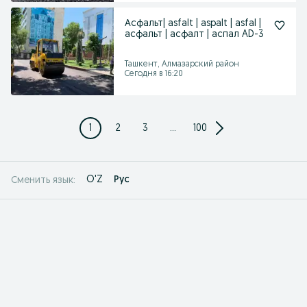
Асфальт| asfalt | aspalt | asfal |
асфальт | асфалт | аспал AD-3
Ташкент, Алмазарский район
Сегодня в 16:20
1
2
3
...
100
O'Z
Рус
Сменить язык: