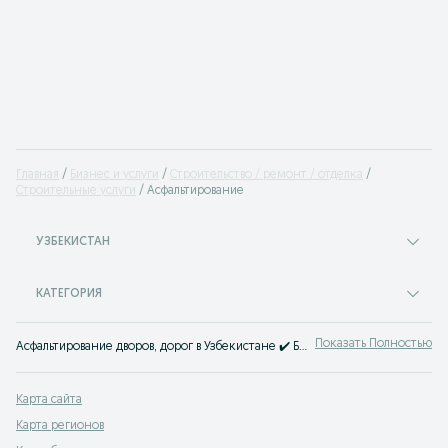
Главная
Бизнес и услуги
Строительство / ремонт / отделка
Cтроительные услуги
Асфальтирование
УЗБЕКИСТАН
КАТЕГОРИЯ
Показать Полностью
Асфальтирование дворов, дорог в Узбекистане ✔️ Большой выбор строительных компаний и частных бригад, доступные цены ☝ Заказать укладку асфальта под ключ можно на OLX.uz!
Карта сайта
Карта регионов