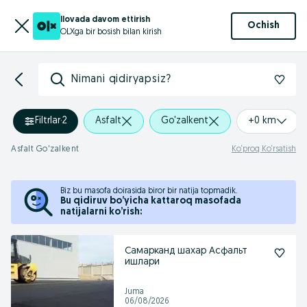
Ilovada davom ettirish
Ochish
OLXga bir bosish bilan kirish
Nimani qidiryapsiz?
Filtrlar
·
2
Asfalt
Go'zalkent
+0 km
Asfalt Go'zalkent
Ko‘proq Ko‘rsatish
Biz bu masofa doirasida biror bir natija topmadik.
Bu qidiruv bo’yicha kattaroq masofada
natijalarni ko’rish:
Самарканд шахар Асфальт
ишлари
Juma
06/08/2026