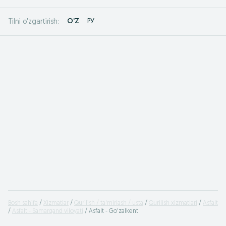
O'Z
РУ
Tilni o'zgartirish:
Bosh sahifa
Xizmatlar
Qurilish / ta'mirlash / usta
Qurilish xizmatlari
Asfalt
Asfalt - Samarqand viloyati
Asfalt - Go'zalkent