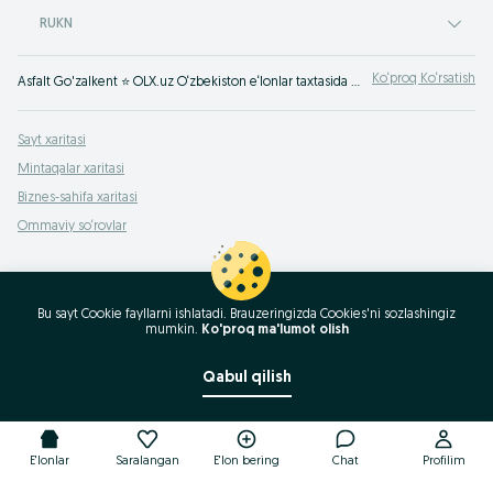
RUKN
Ko‘proq Ko‘rsatish
Asfalt Go'zalkent ⭐ OLX.uz O‘zbekiston e‘lonlar taxtasida tez va oson xizmatni topish yoki ko‘rsatish mumkin ✔️ Eng yaxshi xizmatni OLX.uzda toping!
Sayt xaritasi
Mintaqalar xaritasi
Biznes-sahifa xaritasi
Ommaviy so‘rovlar
Bu sayt Cookie fayllarni ishlatadi. Brauzeringizda Cookies'ni sozlashingiz
mumkin.
Ko'proq ma'lumot olish
Qabul qilish
E'lonlar
Saralangan
E'lon bering
Chat
Profilim