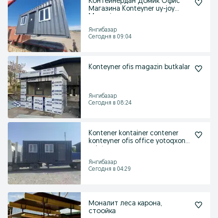
Контейнердан Домик Офис
Магазина Konteyner uy-joy
Magazin
Янгибазар
Сегодня в 09:04
Konteyner ofis magazin butkalar
Янгибазар
Сегодня в 08:24
Kontener kontainer contener
konteyner ofis office yotoqxona
xojatxona
Янгибазар
Сегодня в 04:29
Моналит леса карона,
стоойка