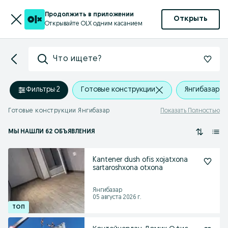
Продолжить в приложении
Открыть
Открывайте OLX одним касанием
Что ищете?
Фильтры
·
2
Готовые конструкции
Янгибазар
Готовые конструкции Янгибазар
Показать Полностью
МЫ НАШЛИ 62 ОБЪЯВЛЕНИЯ
Kantener dush ofis xojatxona
sartaroshxona otxona
Янгибазар
05 августа 2026 г.