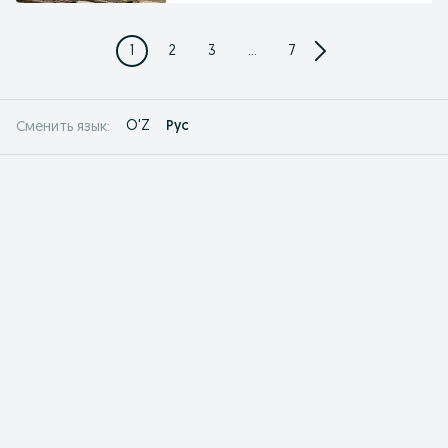
1
2
3
...
7
O'Z
Рус
Сменить язык: