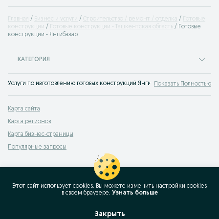
Главная
Бизнес и услуги
Строительство / ремонт / отделка
Готовые
конструкции
Готовые конструкции - Ташкентская область
Готовые
конструкции - Янгибазар
КАТЕГОРИЯ
Услуги по изготовлению готовых конструкций Янгибазар на OLX.uz. Самые 
Показать Полностью
Карта сайта
Карта регионов
Карта бизнес-страницы
Популярные запросы
Этот сайт использует cookies. Вы можете изменить настройки cookies
в своeм браузере.
Узнать больше
Закрыть