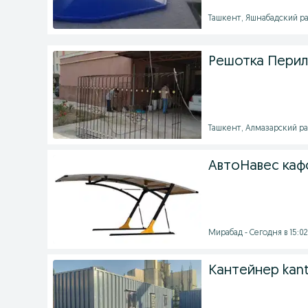
Ташкент, Яшнабадский рай
Решотка Перил
Ташкент, Алмазарский рай
АвтоНавес каф
Мирабад - Сегодня в 15:02
Кантейнер kant