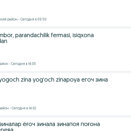
кий район - Сегодня в 09:50
bor, parandachilik fermasi, isiqxona
dan
йон - Сегодня в 14:05
 yogoch zina yogʻoch zinapoya егоч зина
йон - Сегодня в 14:02
 зиналар ёғоч зинала зинапоя поғона
ерева