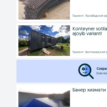
Ташкент, Яшнабадский рай
Konteyner sotil
ajoyib variant!
Ташкент, Бектемирский ра
Сохра
Если по
Банер хизмати 