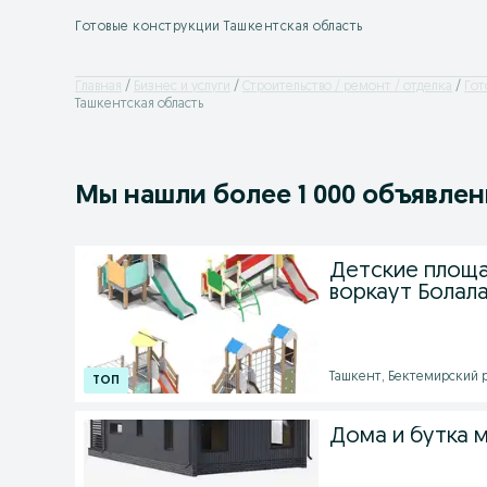
Готовые конструкции Ташкентская область
Главная
Бизнес и услуги
Строительство / ремонт / отделка
Гот
Ташкентская область
Мы нашли
более
1 000 объявле
Детские площа
воркаут Болал
Ташкент, Бектемирский ра
Дома и бутка 