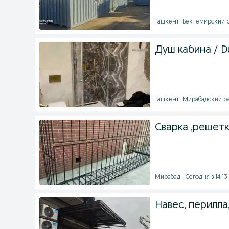
Ташкент, Бектемирский ра
Душ кабина / D
Ташкент, Мирабадский рай
Сварка ,решетк
Мирабад - Сегодня в 14:13
Навес, перилла