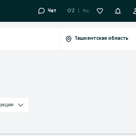
Уведомле
Чат
O'Z
Рус
рукции