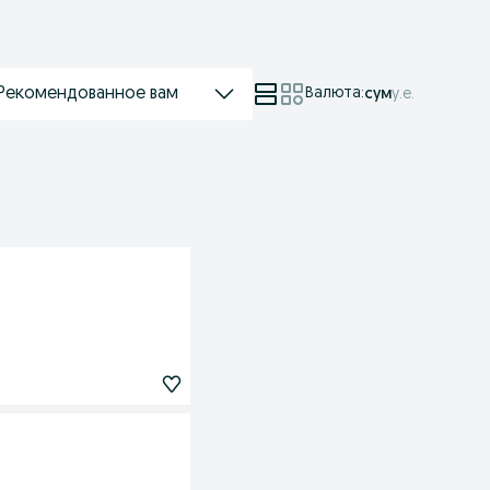
Рекомендованное вам
Валюта
:
сум
у.е.