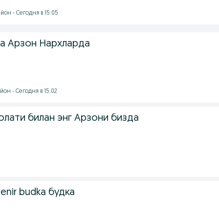
он - Сегодня в 15:05
а Арзон Нархларда
он - Сегодня в 15:02
олати билан энг Арзони бизда
enir budka будка