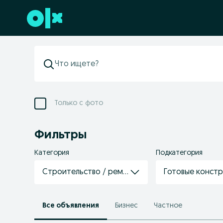
Перейти к нижнему колонтитулу
Только с фото
Фильтры
Категория
Подкатегория
Строительство / ремонт / отделка
Готовые конст
Все объявления
Бизнес
Частное