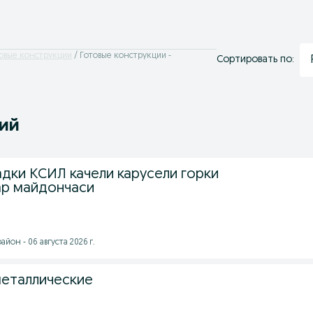
овые конструкции
Готовые конструкции -
Сортировать по:
ний
дки КСИЛ качели карусели горки
ар майдончаси
йон - 06 августа 2026 г.
металлические