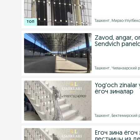
Ташкент, Мирзо-Улугбекс
Zavod, angar, om
Sendvich panel
Ташкент, Чиланзарский ра
Yog'och zinalar
ёгоч зиналар
Ташкент, Бектемирский ра
Егоч зина ёгоч
лестницы из д