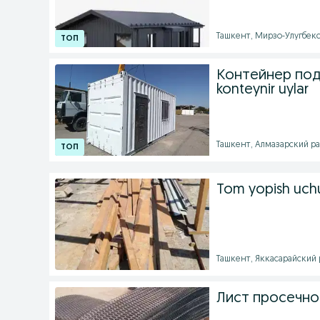
Ташкент, Мирзо-Улугбекск
Контейнер по
konteynir uylar
Ташкент, Алмазарский райо
Tom yopish uchun
Ташкент, Яккасарайский р
Лист просечно