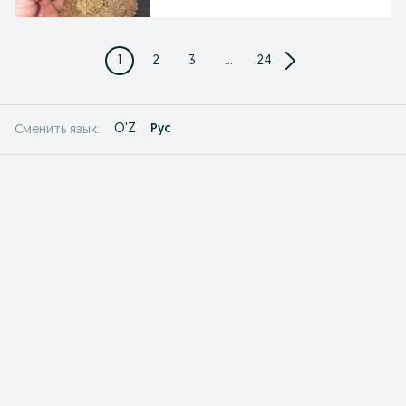
1
2
3
...
24
O'Z
Рус
Сменить язык: