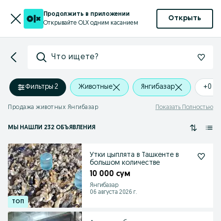
Продолжить в приложении
Открыть
Открывайте OLX одним касанием
Что ищете?
Фильтры
·
2
Животные
Янгибазар
+0 k
Продажа животных Янгибазар
Показать Полностью
МЫ НАШЛИ 232 ОБЪЯВЛЕНИЯ
Утки цыплята в Ташкенте в
большом количестве
10 000 сум
Янгибазар
06 августа 2026 г.