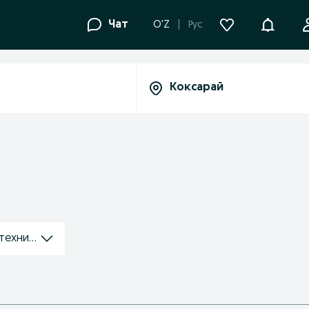
Уведомле
Чат
O'Z
Рус
 техники