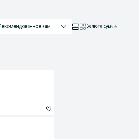
Рекомендованное вам
Валюта
:
сум
у.е.