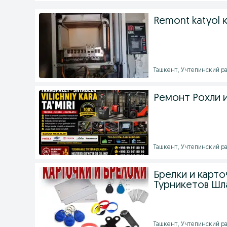
Remont katyol
Ташкент, Учтепинский рай
Ремонт Рохли и
Ташкент, Учтепинский рай
Брелки и карт
Турникетов Шл
Ташкент, Учтепинский рай