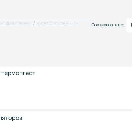
нт другой техники
Ремонт другой техники -
Сортировать по:
 термопласт
.
ляторов