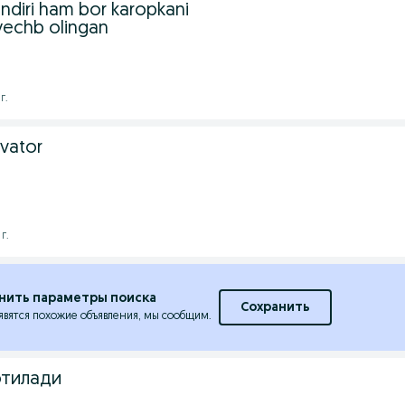
lindiri ham bor karopkani
yechb olingan
г.
vator
г.
нить параметры поиска
Сохранить
явятся похожие объявления, мы сообщим.
отилади