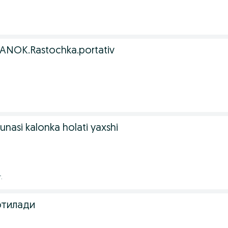
NOK.Rastochka.portativ
kunasi kalonka holati yaxshi
.
отилади