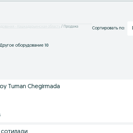
дования - Кашкадарьинская область
Продажа
Сортировать по:
Другое оборудование
10
xoy Tuman Chegirmada
6
 сотилади