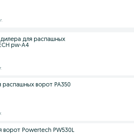
г.
 дилера для распашных
ECH pw-А4
г.
я распашных ворот PA350
г.
я ворот Powertech PW530L