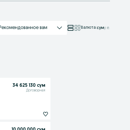
Рекомендованное вам
Валюта
:
сум
у.е.
34 625 130 сум
Договорная
10 000 000 сум