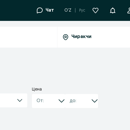
Уведомле
Чат
O'Z
Рус
Цена