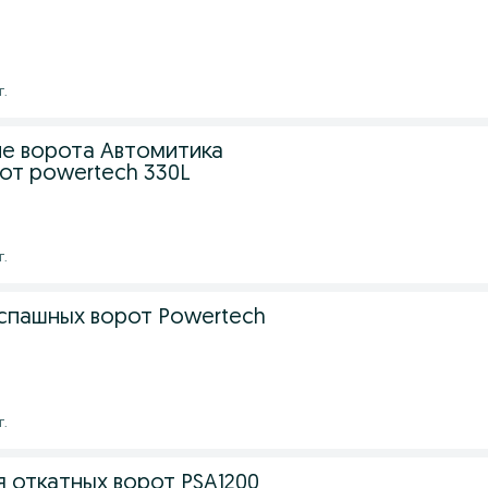
г.
е ворота Автомитика
от powertech 330L
г.
спашных ворот Powertech
г.
 откатных ворот PSA1200