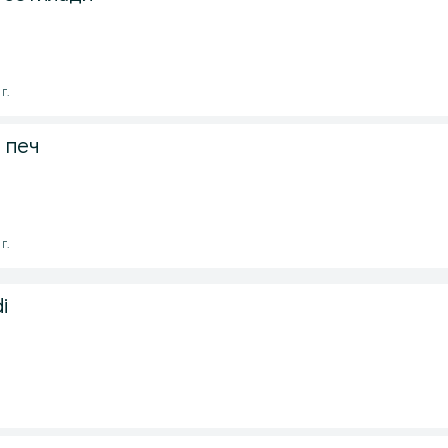
г.
 печ
г.
i