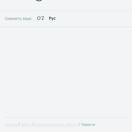
O'Z
Рус
Сменить язык:
Главная
Работа
Кашкадарьинская область
Чиракчи