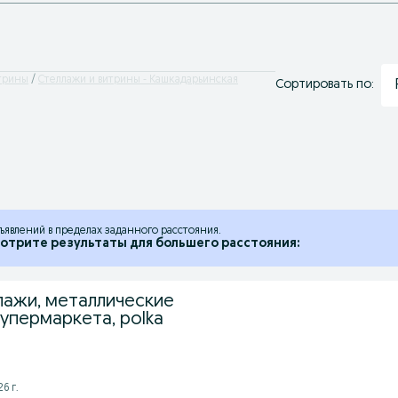
итрины
Стеллажи и витрины - Кашкадарьинская
Сортировать по:
ъявлений в пределах заданного расстояния.
отрите результаты для большего расстояния:
лажи, металлические
Супермаркета, polka
6 г.