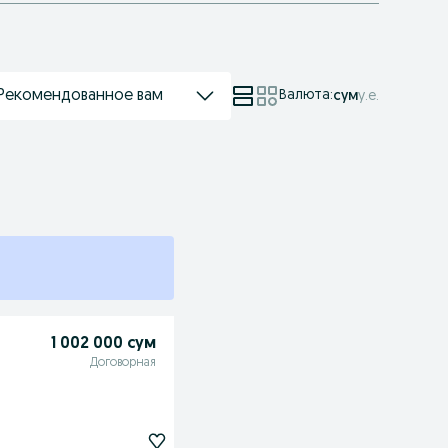
Рекомендованное вам
Валюта
:
сум
у.е.
1 002 000 сум
Договорная