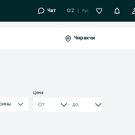
Уведомле
Чат
O'Z
Рус
Цена
трины