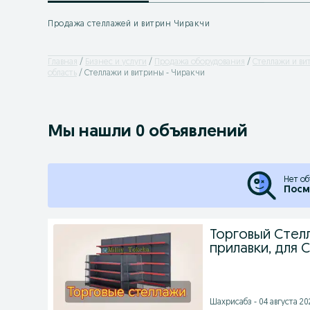
Продажа стеллажей и витрин Чиракчи
Главная
Бизнес и услуги
Продажа оборудования
Стеллажи и в
область
Стеллажи и витрины - Чиракчи
Мы нашли 0 объявлений
Нет об
Посм
Торговый Стел
прилавки, для 
Шахрисабз - 04 августа 202