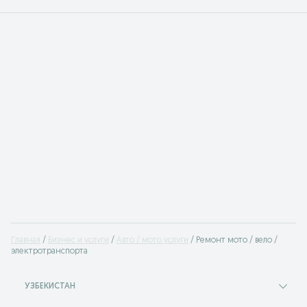
Главная
Бизнес и услуги
Авто / мото услуги
Ремонт мото / вело /
электротранспорта
УЗБЕКИСТАН