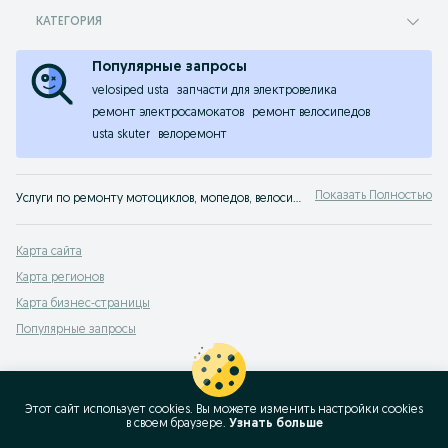
КАТЕГОРИЯ
Популярные запросы
velosiped usta
запчасти для электровелика
ремонт электросамокатов
ремонт велосипедов
usta skuter
велоремонт
Показать Полностью
Услуги по ремонту мотоциклов, мопедов, велосипедов и электротранспорта в Узбекистане ✔️ Объявления от вело и мото мастерских, частных мастеров на OLX.uz!
Карта сайта
Карта регионов
Карта бизнес-страницы
Популярные запросы
Этот сайт использует cookies. Вы можете изменить настройки cookies
в своeм браузере.
Узнать больше