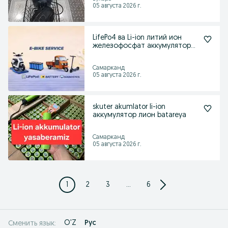
05 августа 2026 г.
LifePo4 ва Li-ion литий ион
железофосфат аккумулятор
терамиз
Самарканд
05 августа 2026 г.
skuter akumlator li-ion
аккумулятор лион batareya
Самарканд
05 августа 2026 г.
1
2
3
...
6
O'Z
Рус
Сменить язык: