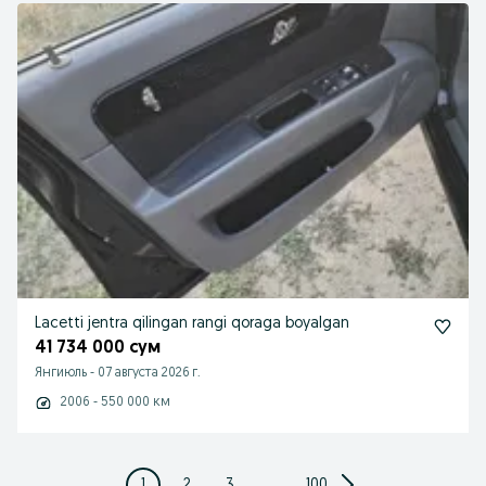
Lacetti jentra qilingan rangi qoraga boyalgan
41 734 000 сум
Янгиюль
-
07 августа 2026 г.
2006 - 550 000 км
1
2
3
...
100