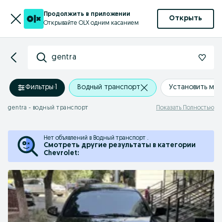
Продолжить в приложении
Открыть
Открывайте OLX одним касанием
gentra
Фильтры
·
1
Водный транспорт
Установить ме
gentra - водный транспорт
Показать Полностью
Нет объявлений в Водный транспорт .
Смотреть другие результаты в категории
Chevrolet: