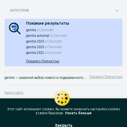
КАТЕГОРИЯ
Похожие результаты
gentra
в
Chevrolet
gentra avtomat
в
Chevrolet
gentra 2023
в
Chevrolet
gentra 2020
в
Chevrolet
gentra 2022
в
Chevrolet
Показать Полностью
Показать Полностью
gentra — широкий выбор нового и подержанного водного транспорта в Узбекистане ✔️ Актуальные цены и выгодные предложения ⭐ Удобная покупка и продажа водного транспорта на OLX.uz
Карта сайта
Карта регионов
Карта бизнес-страницы
Этот сайт использует cookies. Вы можете изменить настройки cookies
в своeм браузере.
Узнать больше
Популярные запросы
Закрыть