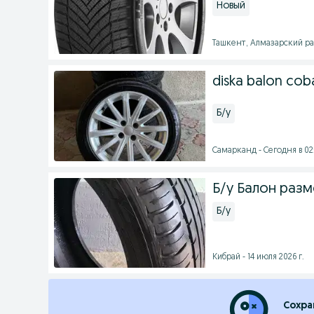
Новый
Ташкент, Алмазарский райо
diska balon coba
Б/у
Самарканд - Сегодня в 02
Б/у Балон разм
Б/у
Кибрай - 14 июля 2026 г.
Сохра