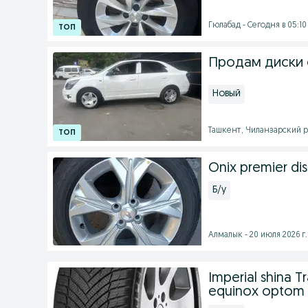
Гюлабад - Сегодня в 05:10
Продам диски с
Новый
Ташкент, Чиланзарский ра
Onix premier di
Б/у
Алмалык - 20 июля 2026 г.
Imperial shina T
equinox optom 