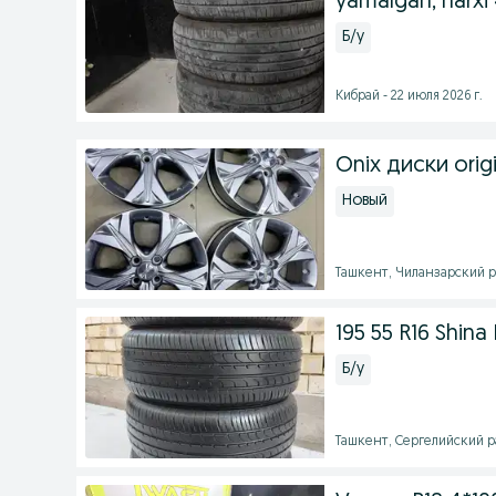
yamalgan, narxi 
Б/у
Кибрай - 22 июля 2026 г.
Onix диски ori
Новый
Ташкент, Чиланзарский ра
195 55 R16 Shina
Б/у
Ташкент, Сергелийский ра