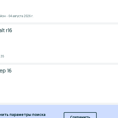
н - 04 августа 2026 г.
lt r16
:35
ер 16
нить параметры поиска
Сохранить