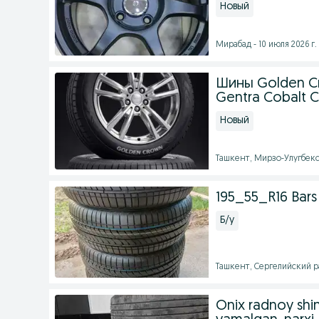
Новый
Мирабад - 10 июля 2026 г.
Шины Golden Cr
Gentra Cobalt 
Новый
Ташкент, Мирзо-Улугбекск
195_55_R16 Bar
Б/у
Ташкент, Сергелийский ра
Onix radnoy shina