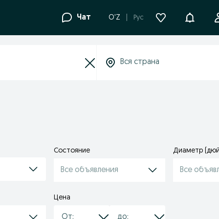
Уведомле
Чат
O'Z
Рус
Состояние
Диаметр (дю
Все объявления
Все объяв
Цена