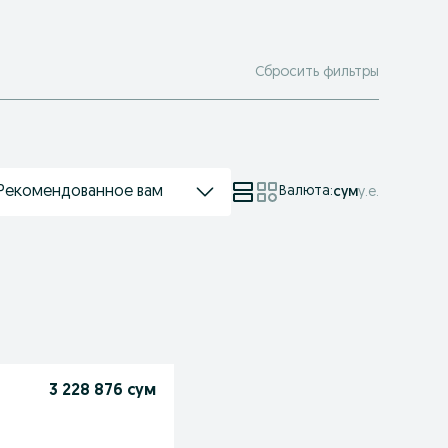
Сбросить фильтры
Рекомендованное вам
Валюта
:
сум
у.е.
3 228 876 сум