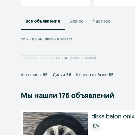
Все объявления
Бизнес
Частное
onix - Шины, диски и колёса
Главная
Транспорт
Шины, диски и колёса
Автошины
65
Диски
56
Колеса в сборе
55
Мы нашли 176 объявлений
diska balon onix
Б/у