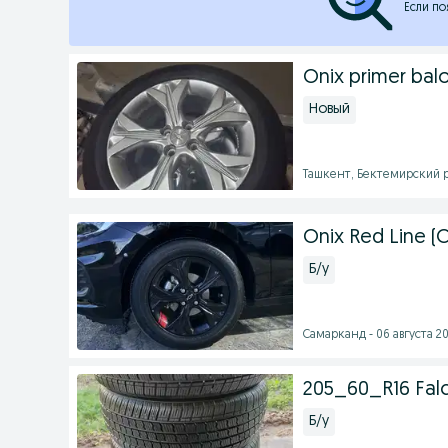
Если по
Onix primer balo
Новый
Ташкент, Бектемирский ра
Onix Red Line (O
Б/у
Самарканд - 06 августа 20
205_60_R16 Fal
Б/у