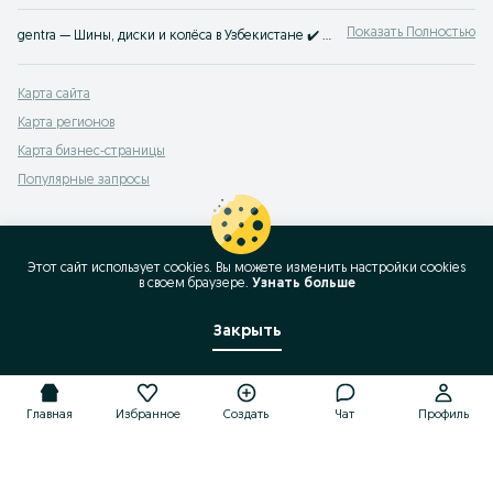
Показать Полностью
gentra — Шины, диски и колёса в Узбекистане ✔️ Продажа новых и б/у комплектов для авто разных классов ⭐ Удобные покупки без посредников — на OLX.uz
Карта сайта
Карта регионов
Карта бизнес-страницы
Популярные запросы
Этот сайт использует cookies. Вы можете изменить настройки cookies
в своeм браузере.
Узнать больше
Закрыть
Главная
Избранное
Создать
Чат
Профиль