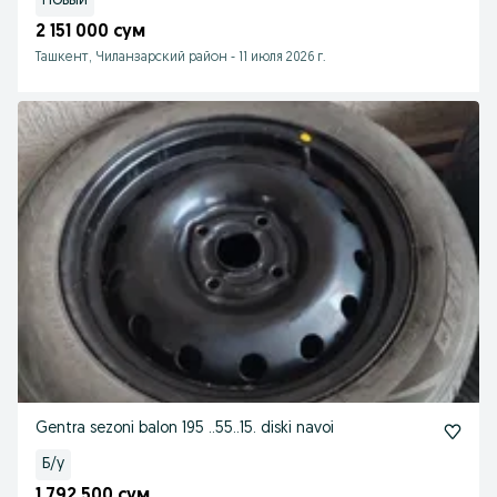
Новый
2 151 000 сум
Ташкент, Чиланзарский район
-
11 июля 2026 г.
Gentra sezoni balon 195 ..55..15. diski navoi
Б/у
1 792 500 сум