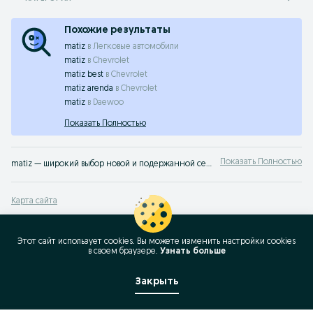
Похожие результаты
matiz
в
Легковые автомобили
matiz
в
Chevrolet
matiz best
в
Chevrolet
matiz arenda
в
Chevrolet
matiz
в
Daewoo
Показать Полностью
Показать Полностью
matiz — широкий выбор новой и подержанной сельхозтехники в Узбекистане ✔️ Выгодные цены и актуальные предложения ⭐ Надежная продажа и покупка техники на OLX.uz
Карта сайта
Карта регионов
Карта бизнес-страницы
Этот сайт использует cookies. Вы можете изменить настройки cookies
в своeм браузере.
Узнать больше
Популярные запросы
Закрыть