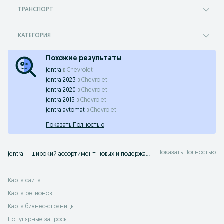
ТРАНСПОРТ
КАТЕГОРИЯ
Похожие результаты
jentra
в
Chevrolet
jentra 2023
в
Chevrolet
jentra 2020
в
Chevrolet
jentra 2015
в
Chevrolet
jentra avtomat
в
Chevrolet
Показать Полностью
Показать Полностью
jentra — широкий ассортимент новых и подержанных транспортных средств Самаркандская область ✔️ Выгодные предложения и актуальные цены ⭐ Продавайте или покупайте транспорт легко с OLX.uz
Карта сайта
Карта регионов
Карта бизнес-страницы
Популярные запросы