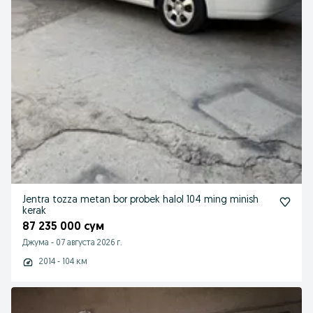
Jentra tozza metan bor probek halol 104 ming minish
kerak
87 235 000 сум
Джума
-
07 августа 2026 г.
2014 - 104 км