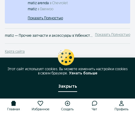
matiz arenda
в
Chevrolet
matiz
в
Daewoo
Показать Полностью
Показать Полностью
matiz — Прочие запчасти и аксессуары в Узбекистане ✔️ Разнообразный выбор товаров по доступным ценам ⭐ Удобно и быстро — на OLX.uz
Карта сайта
Карта регионов
Карта бизнес-страницы
Этот сайт использует cookies. Вы можете изменить настройки cookies
в своeм браузере.
Узнать больше
Популярные запросы
Закрыть
Главная
Избранное
Создать
Чат
Профиль