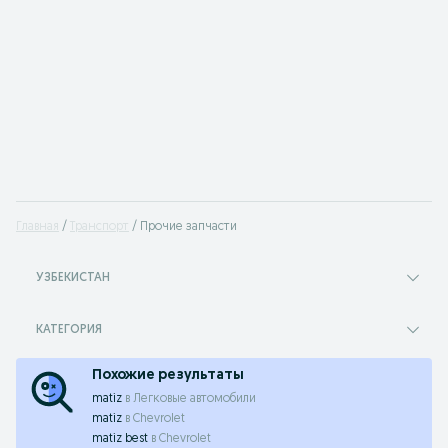
Главная
Транспорт
Прочие запчасти
УЗБЕКИСТАН
КАТЕГОРИЯ
Похожие результаты
matiz
в
Легковые автомобили
matiz
в
Chevrolet
matiz best
в
Chevrolet