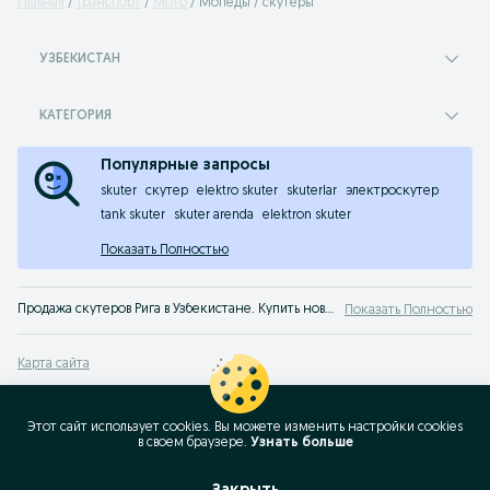
Главная
Транспорт
Мото
Мопеды / скутеры
УЗБЕКИСТАН
КАТЕГОРИЯ
Популярные запросы
skuter
скутер
elektro skuter
skuterlar
электроскутер
tank skuter
skuter arenda
elektron skuter
Показать Полностью
Продажа скутеров Рига в Узбекистане. Купить новый или б/у мопед по доступной цене. Широкий выбор скутеров и мопедов Рига на сервисе OLX.uz.
Показать Полностью
Карта сайта
Карта регионов
Карта бизнес-страницы
Этот сайт использует cookies. Вы можете изменить настройки cookies
в своeм браузере.
Узнать больше
Популярные запросы