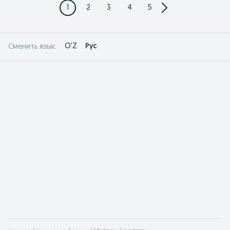
1
2
3
4
5
O'Z
Рус
Сменить язык: