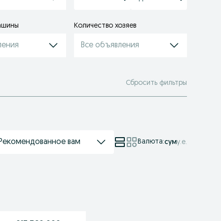
ашины
Количество хозяев
ления
Все объявления
Сбросить фильтры
Рекомендованное вам
Валюта
:
сум
у.е.