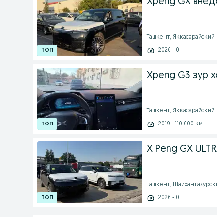
Xpeng GX внед
Ташкент, Яккасарайский ра
2026 - 0
Xpeng G3 зур х
Ташкент, Яккасарайский ра
2019 - 110 000 км
X Peng GX ULTR
Ташкент, Шайхантахурский
2026 - 0