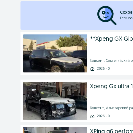
Сохра
Если по
**Xpeng GX Gib
Ташкент, Сергелийский рай
2026 - 0
Xpeng Gx ultra 1
Ташкент, Алмазарский райо
2026 - 0
XPing g6 perfo