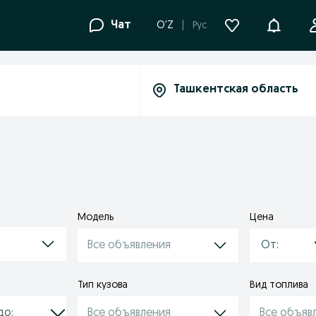
Уведомле
Чат
O'Z
Рус
Модель
Цена
Все объявления
Тип кузова
Вид топлива
Все объявления
Все объяв