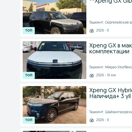
**Xpeng GX Gib
Ташкент, Сергелийский рай
2026 - 0
Xpeng GX в ма
комплектации
Ташкент, Мирзо-Улугбекск
2026 - 10 км
Xpeng GX Hybrid
Наличида+ 3 yil 
Ташкент, Шайхантахурский
2026 - 0