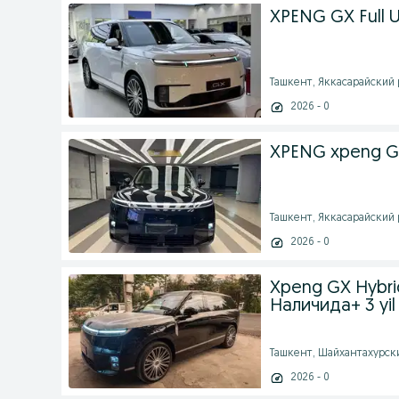
XPENG GX Full Ul
Ташкент, Яккасарайский ра
2026 - 0
XPENG xpeng GX
Ташкент, Яккасарайский ра
2026 - 0
Xpeng GX Hybrid
Наличида+ 3 yil 
Ташкент, Шайхантахурский
2026 - 0