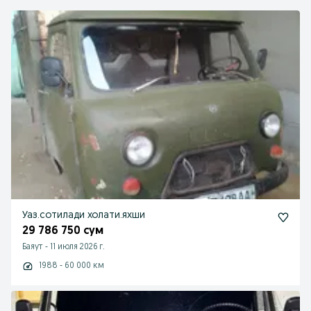
Уаз.сотилади холати.яхши
29 786 750 сум
Баяут
-
11 июля 2026 г.
1988 - 60 000 км