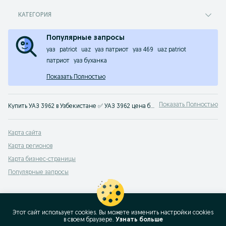
КАТЕГОРИЯ
Популярные запросы
уаз
patriot
uaz
уаз патриот
уаз 469
uaz patriot
патриот
уаз буханка
Показать Полностью
Показать Полностью
Купить УАЗ 3962 в Узбекистане ✅ УАЗ 3962 цена бу и нового авто ☝ Большой выбор автомобилей по выгодным ценам на OLX.uz (ранее Torg.uz)
Карта сайта
Карта регионов
Карта бизнес-страницы
Популярные запросы
Этот сайт использует cookies. Вы можете изменить настройки cookies
в своeм браузере.
Узнать больше