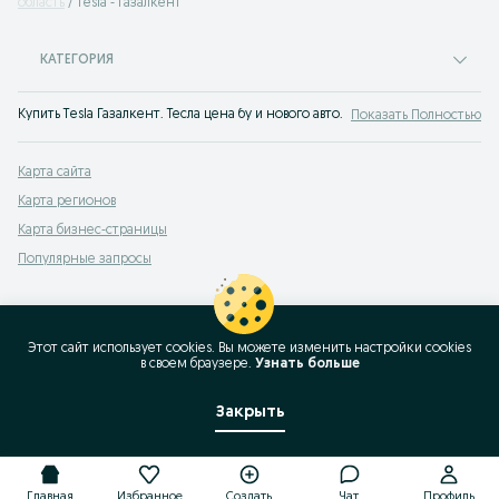
область
Tesla - Газалкент
КАТЕГОРИЯ
Купить Tesla Газалкент. Тесла цена бу и нового авто. Большой выбор автомо
Показать Полностью
Карта сайта
Карта регионов
Карта бизнес-страницы
Популярные запросы
Этот сайт использует cookies. Вы можете изменить настройки cookies
в своeм браузере.
Узнать больше
Закрыть
Главная
Избранное
Создать
Чат
Профиль