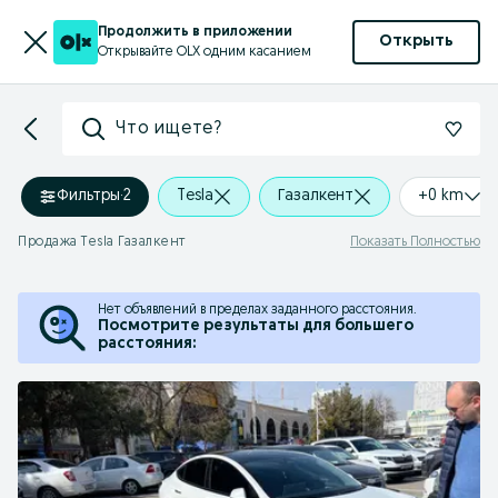
Продолжить в приложении
Открыть
Открывайте OLX одним касанием
Что ищете?
Фильтры
·
2
Tesla
Газалкент
+0 km
Продажа Tesla Газалкент
Показать Полностью
Нет объявлений в пределах заданного расстояния.
Посмотрите результаты для большего
расстояния: