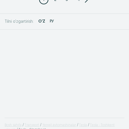
O'Z
РУ
Tilni o'zgartirish:
Bosh sahifa
Transport
Yengil avtomashinalar
Tesla
Tesla - Toshkent