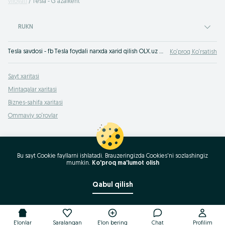
viloyati
Tesla - G'azalkent
RUKN
Tesla savdosi - fb Tesla foydali narxda xarid qilish OLX.uz G'azalkent. Fotosurat va tavsifli minglab takliflar siz uchun!
Ko‘proq Ko‘rsatish
Sayt xaritasi
Mintaqalar xaritasi
Biznes-sahifa xaritasi
Ommaviy so‘rovlar
Bu sayt Cookie fayllarni ishlatadi. Brauzeringizda Cookies'ni sozlashingiz
mumkin.
Ko'proq ma'lumot olish
Qabul qilish
E'lonlar
Saralangan
E'lon bering
Chat
Profilim