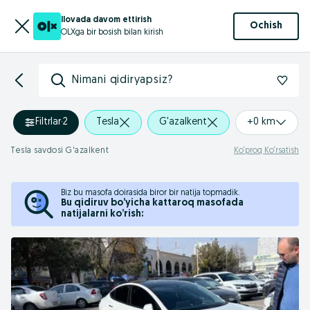
Ilovada davom ettirish
Ochish
OLXga bir bosish bilan kirish
Nimani qidiryapsiz?
Filtrlar
·
2
Tesla
G'azalkent
+0 km
Tesla savdosi G'azalkent
Ko‘proq Ko‘rsatish
Biz bu masofa doirasida biror bir natija topmadik.
Bu qidiruv bo’yicha kattaroq masofada
natijalarni ko’rish: