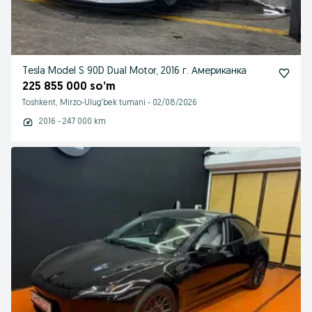
Tesla Model S 90D Dual Motor, 2016 г. Американка
225 855 000 so’m
Toshkent, Mirzo-Ulug‘bek tumani
-
02/08/2026
2016 - 247 000 km