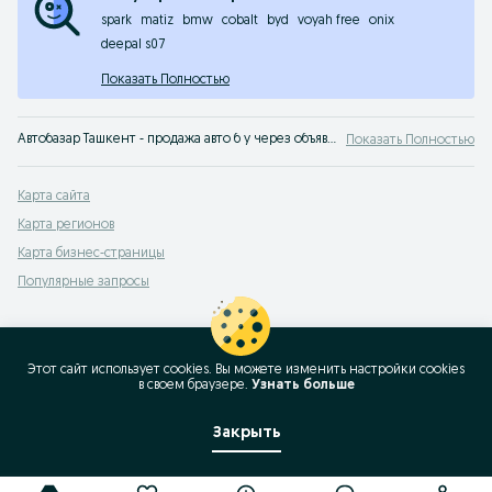
spark
matiz
bmw
cobalt
byd
voyah free
onix
deepal s07
Показать Полностью
Автобазар Ташкент - продажа авто б у через объявления на сервисе OLX.uz Узбекистан. Широкий выбор подержанных машин от продавцов - множество объявлений с фото и описанием. Заходи к нам на сайт OLX (ранее Torg) чтобы выгодно продать или купить авто с пробегом!
Показать Полностью
Карта сайта
Карта регионов
Карта бизнес-страницы
Популярные запросы
Этот сайт использует cookies. Вы можете изменить настройки cookies
в своeм браузере.
Узнать больше
Закрыть