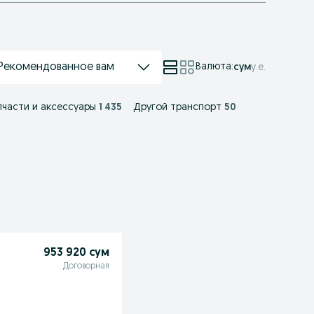
Рекомендованное вам
Валюта
:
сум
у.е.
части и аксессуары
1 435
Другой транспорт
50
953 920 сум
Договорная