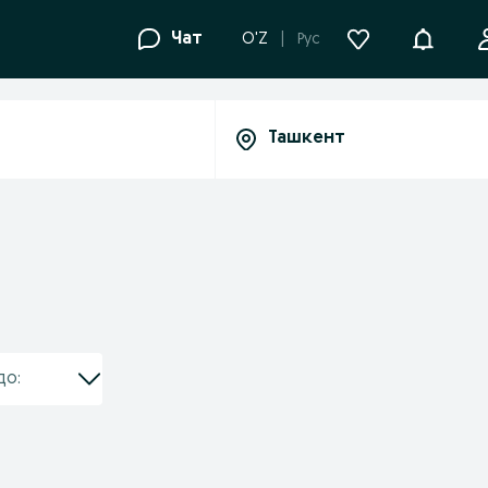
Уведомле
Чат
O'Z
Рус