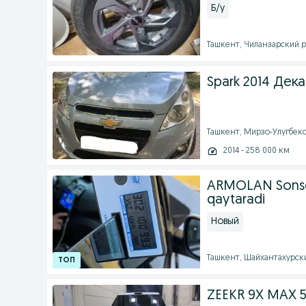
Б/у
Ташкент, Чиланзарский ра
Spark 2014 Дека
Ташкент, Мирзо-Улугбекск
2014 - 258 000 км
ARMOLAN Sonse 
qaytaradi
Новый
Ташкент, Шайхантахурски
ZEEKR 9X MAX 5