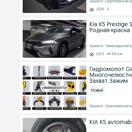
Ташкент, Сергелийский ра
2026 - 0
Kia K5 Prestige 
Родная краска 
Ташкент, Чиланзарский ра
2023 - 44 100 км
Гидромолот Gi
Многочелюстн
Захват Зажим
Новый
Ташкент, Сергелийский ра
KIA K5 avtomabil