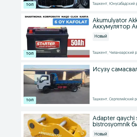
Ташкент, Юнусабадский ра
Akumulyator Akk
Аккумулятор А
Новый
Ташкент, Чиланзарский рай
Исузу самасвал
Ташкент, Сергелийский ра
Adapter qaychi 
bistrosyomnik 
Новый