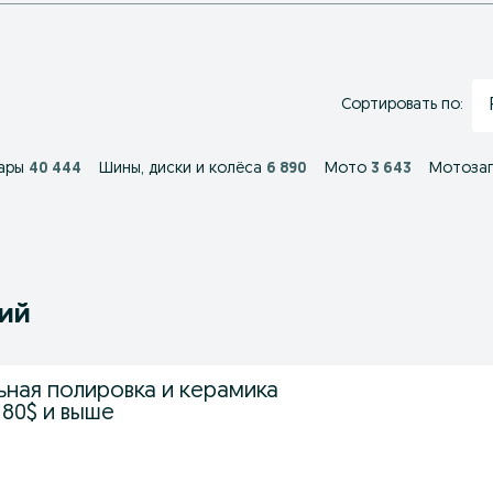
Сортировать по:
ары
40 444
Шины, диски и колёса
6 890
Мото
3 643
Мотозап
ний
ная полировка и керамика
 80$ и выше