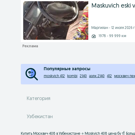
Maskuvich eski v
Маргилан - 12 июля 2026 г
1978 - 99 999 км
Популярные запросы
moskvich 412
kombi
2140
азлк 2140
412
москвич пе
Категория
Узбекистан
Купить Москвич 408 в Узбекистане ⭐ Moskvich 408 цена бу ☝ Бол