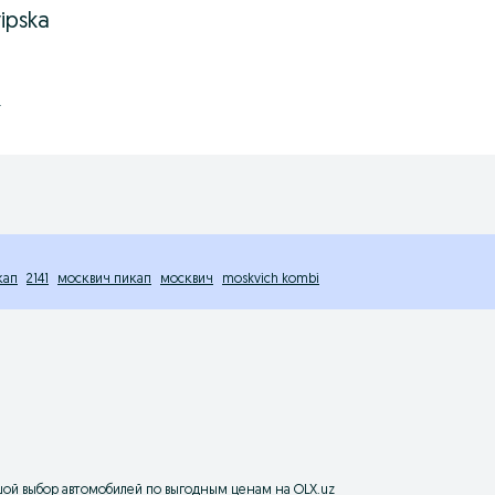
ipska
.
кап
2141
москвич пикап
москвич
moskvich kombi
ьшой выбор автомобилей по выгодным ценам на OLX.uz