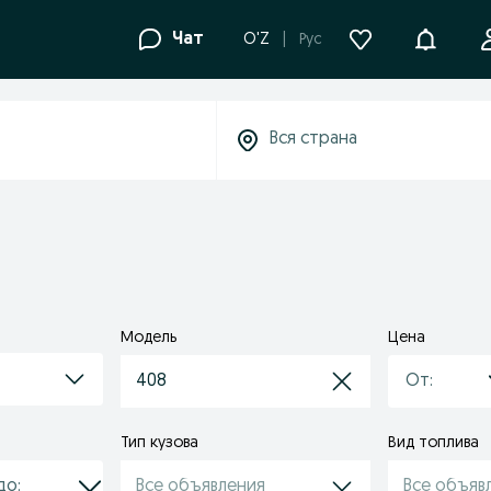
Уведомле
Чат
O'Z
Рус
Модель
Цена
408
Тип кузова
Вид топлива
Все объявления
Все объяв