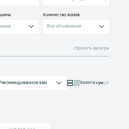
ашины
Количество хозяев
ления
Все объявления
Сбросить фильтры
Рекомендованное вам
Валюта
:
сум
у.е.