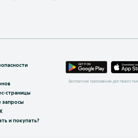
зопасности
Бесплатное приложение для твоего те
онов
ес-страницы
 запросы
X
ать и покупать?