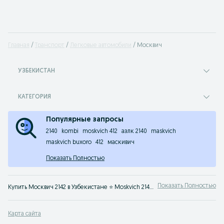
Главная
Транспорт
Легковые автомобили
Москвич
УЗБЕКИСТАН
КАТЕГОРИЯ
Популярные запросы
2140
kombi
moskvich 412
азлк 2140
maskvich
maskvich buxoro
412
маскивич
Показать Полностью
Показать Полностью
Купить Москвич 2142 в Узбекистане ⭐ Moskvich 2142 цена бу ☝ Большой выбор автомобилей по выгодным ценам на OLX.uz
Карта сайта