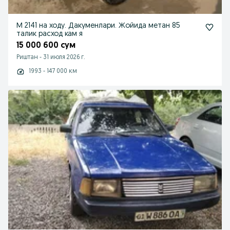
М 2141 на ходу. Дакуменлари. Жойида метан 85
талик расход кам я
15 000 600 сум
Риштан
-
31 июля 2026 г.
1993 - 147 000 км