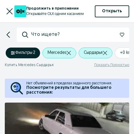
Продолжить в приложении
Открыть
Открывайте OLX одним касанием
Что ищете?
Фильтры
·
2
Mercedes
Cырдарья
+0 km
Купить Mercedes Cырдарья
Показать Полностью
Нет объявлений в пределах заданного расстояния.
Посмотрите результаты для большего
расстояния: