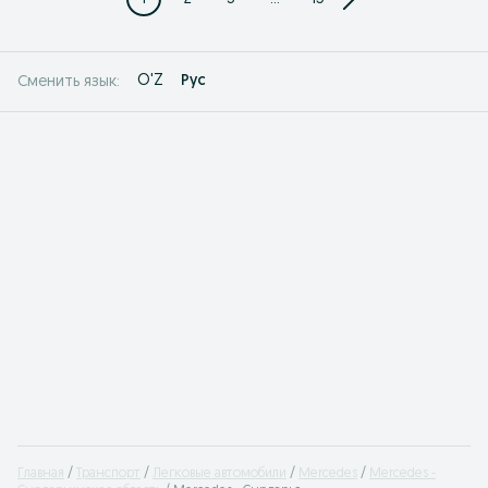
O'Z
Рус
Сменить язык:
Главная
Транспорт
Легковые автомобили
Mercedes
Mercedes -